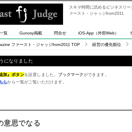
スキマ時間に読めるビジネスリーダー
ァースト・ジャッジfrom2011
一覧
Gunosy掲載
問合せ
iOS-App（外部Web）
ine ファースト・ジャッジfrom2011
TOP
経営の優先順位
うになりました
追加』ボタン
を設置しました。
ブックマーク
ができます。
ちら
から一覧がご覧いただけます。
の意思でなる