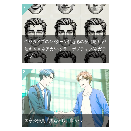
性格タイプの4パターンになるのか（陽キャ/
陰キャ × ネアカ/ネクラ × ポジティブ/ネガテ
ィブ）
国家公務員「無給休暇」導入へ