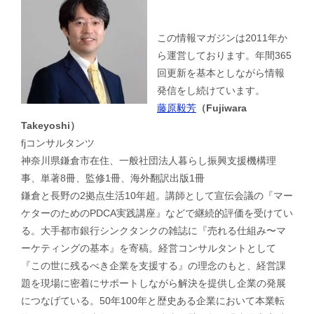
この情報マガジンは2011年か
ら運営しております。年間365
回更新を基本としながら情報
発信をし続けています。
藤原毅芳
（Fujiwara
Takeyoshi）
fjコンサルタンツ
神奈川県鎌倉市在住、一般社団法人暮らし振興支援機構理
事、単著8冊、監修1冊、海外翻訳出版1冊
鎌倉と長野の2拠点生活10年超。講師として宣伝会議の『マー
ケターのためのPDCA実践講座』などで継続的評価を受けてい
る。大手都市銀行シンクタンクの雑誌に『売れる仕組み〜マ
ーケティングの基本』を寄稿。経営コンサルタントとして
『この世に残るべき企業を支援する』の理念のもと、経営課
題を現場に密着にサポートしながら解決を提供し企業の発展
につなげている。50年100年と歴史ある企業において本業転