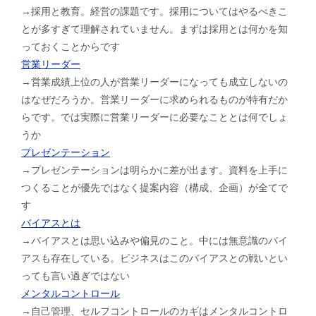
→採用と教育。経営の課題です。採用についてはやるべきこ
とが多すぎて理解されていません。まずは採用とは何かを知
っておくことからです
営業リーダー
→営業成績上位の人が営業リーダーになっても成立しないの
はなぜだろうか。営業リーダーに求められるものが特有だか
らです。では実際に営業リーダーに必要なこととは何でしょ
うか
プレゼンテーション
→プレゼンテーションは明らかに差が出ます。資料を上手に
つくることが優先ではなく提案内容（構成、企画）が全てで
す
バイアスとは
→バイアスとは思い込みや偏見のこと。中には無意識のバイ
アスも存在している。ビジネスはこのバイアスとの戦いとい
っても言い過ぎではない
メンタルコントロール
→自己管理、セルフコントロールのカギはメンタルコントロ