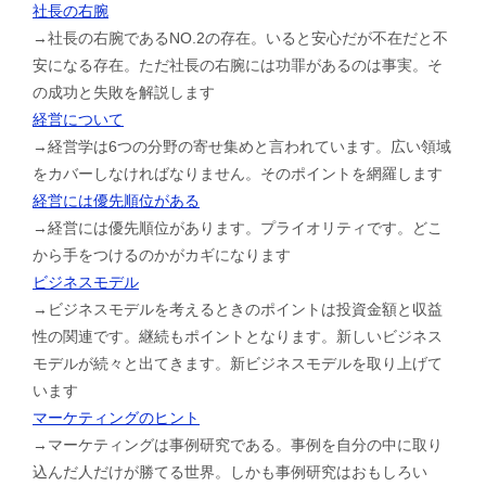
社長の右腕
→社長の右腕であるNO.2の存在。いると安心だが不在だと不
安になる存在。ただ社長の右腕には功罪があるのは事実。そ
の成功と失敗を解説します
経営について
→経営学は6つの分野の寄せ集めと言われています。広い領域
をカバーしなければなりません。そのポイントを網羅します
経営には優先順位がある
→経営には優先順位があります。プライオリティです。どこ
から手をつけるのかがカギになります
ビジネスモデル
→ビジネスモデルを考えるときのポイントは投資金額と収益
性の関連です。継続もポイントとなります。新しいビジネス
モデルが続々と出てきます。新ビジネスモデルを取り上げて
います
マーケティングのヒント
→マーケティングは事例研究である。事例を自分の中に取り
込んだ人だけが勝てる世界。しかも事例研究はおもしろい