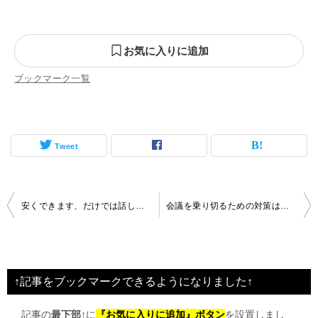
お気に入りに追加
ブックマーク一覧
Tweet
投
安くできます、だけでは話しを聞いてもらえない
会議を乗り切るための対策は必要ない
稿
ナ
ビ
↑記事をブックマークできるようになりました↑
ゲ
記事の
最下部↑
に
『お気に入りに追加』ボタン
を設置しまし
ー