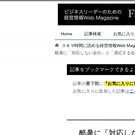
Home
記事検索
お気に入り
スキマ時間に読める経営情報Web Magaz
酷暑に「対応しない会社」と「適応する会
記事をブックマークできるよ
記事の
最下部
に
『お気に入りに
お気に入りに追加した記事は
こ
酷暑に「対応し