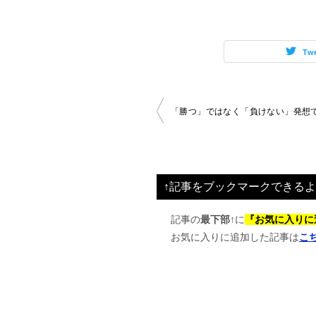
Tw
投
「勝つ」ではなく「負けない」発想
稿
ナ
ビ
↑記事をブックマークできるよ
ゲ
ー
記事の
最下部↑
に
『お気に入りに
お気に入りに追加した記事は
こ
シ
ョ
ン