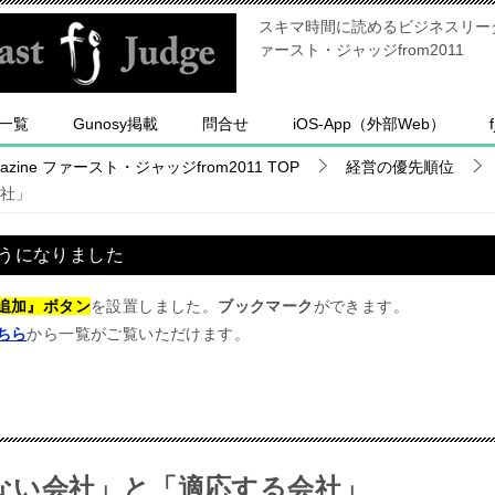
スキマ時間に読めるビジネスリーダー
ァースト・ジャッジfrom2011
一覧
Gunosy掲載
問合せ
iOS-App（外部Web）
ine ファースト・ジャッジfrom2011
TOP
経営の優先順位
社」
うになりました
追加』ボタン
を設置しました。
ブックマーク
ができます。
ちら
から一覧がご覧いただけます。
ない会社」と「適応する会社」