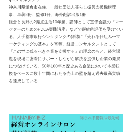
神奈川県鎌倉市在住、一般社団法人暮らし振興支援機構理
事、単著8冊、監修1冊、海外翻訳出版1冊
鎌倉と長野の2拠点生活10年超。講師として宣伝会議の『マー
ケターのためのPDCA実践講座』などで継続的評価を受けてい
る。大手都市銀行シンクタンクの雑誌に『売れる仕組み〜マ
ーケティングの基本』を寄稿。経営コンサルタントとして
『この世に残るべき企業を支援する』の理念のもと、経営課
題を現場に密着にサポートしながら解決を提供し企業の発展
につなげている。50年100年と歴史ある企業において本業転
換をベースに数十年間にわたる売上の壁を超え過去最高実績
を達成している