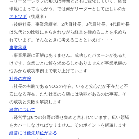
→リーダーシップの形式は時間とともに変化していく。経営
環境によってもちがう。では何がリーダーとして正しいのか
アトツギ
（後継者）
→後継社長、事業承継者、2代目社長、3代目社長、4代目社長
は先代との比較にさらされながら経営を極めることを求めら
れています。そんなときに考えることといえば・・・
事業承継
→事業承継に正解はありません。成功したパターンがあるだ
けです。企業ごとに解を求めるしかありませんが事業承継の
悩みから成功事例まで取り上げています
社長の右腕
→社長の右腕であるNO.2の存在。いると安心だが不在だと不
安になる存在。ただ社長の右腕には功罪があるのは事実。そ
の成功と失敗を解説します
経営について
→経営学は6つの分野の寄せ集めと言われています。広い領域
をカバーしなければなりません。そのポイントを網羅します
経営には優先順位がある