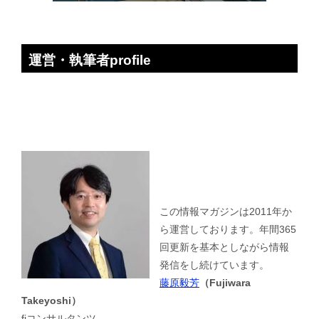
運営・執筆者profile
この情報マガジンは2011年か
ら運営しております。年間365
回更新を基本としながら情報
発信をし続けています。
藤原毅芳
（Fujiwara
Takeyoshi）
fjコンサルタンツ