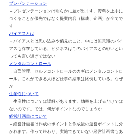
プレゼンテーション
→プレゼンテーションは明らかに差が出ます。資料を上手に
つくることが優先ではなく提案内容（構成、企画）が全てで
す
バイアスとは
→バイアスとは思い込みや偏見のこと。中には無意識のバイ
アスも存在している。ビジネスはこのバイアスとの戦いとい
っても言い過ぎではない
メンタルコントロール
→自己管理、セルフコントロールのカギはメンタルコントロ
ール。これができる人ほど仕事の結果は比例している。なぜ
か
生産性について
→生産性については誤解があります。効率を上げるだけでは
ないのです。では、何がポイントなのでしょうか
経営計画書について
→経営計画書は作成のポイントと作成後の運営ポイントに分
かれます。作って終わり、実施できていない経営計画書もあ