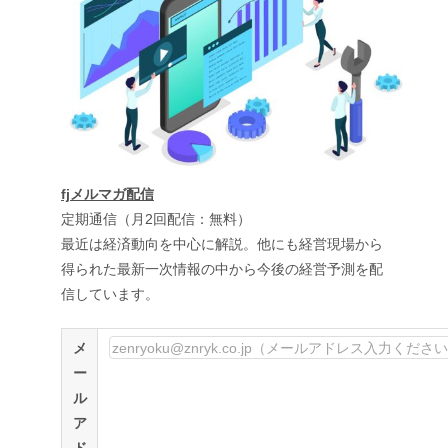
fjメルマガ配信
定期通信（月2回配信：無料）
最近は経済動向を中心に解説。他にも経営現場から
得られた最新一次情報の中から今後の経営予測を配
信しています。
メ
ー
ル
ア
ド