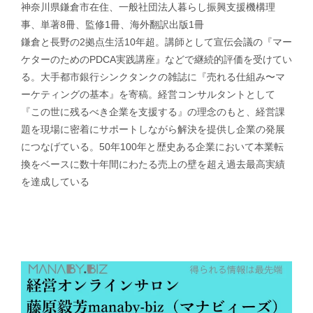
神奈川県鎌倉市在住、一般社団法人暮らし振興支援機構理
事、単著8冊、監修1冊、海外翻訳出版1冊
鎌倉と長野の2拠点生活10年超。講師として宣伝会議の『マー
ケターのためのPDCA実践講座』などで継続的評価を受けてい
る。大手都市銀行シンクタンクの雑誌に『売れる仕組み〜マ
ーケティングの基本』を寄稿。経営コンサルタントとして
『この世に残るべき企業を支援する』の理念のもと、経営課
題を現場に密着にサポートしながら解決を提供し企業の発展
につなげている。50年100年と歴史ある企業において本業転
換をベースに数十年間にわたる売上の壁を超え過去最高実績
を達成している