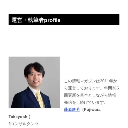
運営・執筆者profile
この情報マガジンは2011年か
ら運営しております。年間365
回更新を基本としながら情報
発信をし続けています。
藤原毅芳
（Fujiwara
Takeyoshi）
fjコンサルタンツ