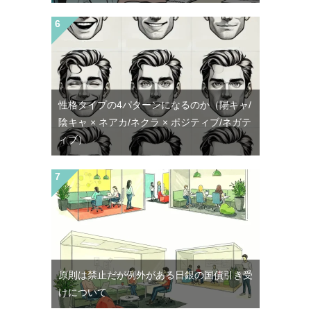
性格タイプの4パターンになるのか（陽キャ/
陰キャ × ネアカ/ネクラ × ポジティブ/ネガテ
ィブ）
原則は禁止だが例外がある日銀の国債引き受
けについて