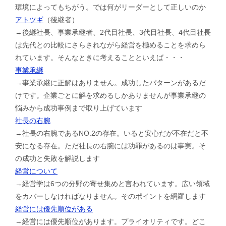
環境によってもちがう。では何がリーダーとして正しいのか
アトツギ
（後継者）
→後継社長、事業承継者、2代目社長、3代目社長、4代目社長
は先代との比較にさらされながら経営を極めることを求めら
れています。そんなときに考えることといえば・・・
事業承継
→事業承継に正解はありません。成功したパターンがあるだ
けです。企業ごとに解を求めるしかありませんが事業承継の
悩みから成功事例まで取り上げています
社長の右腕
→社長の右腕であるNO.2の存在。いると安心だが不在だと不
安になる存在。ただ社長の右腕には功罪があるのは事実。そ
の成功と失敗を解説します
経営について
→経営学は6つの分野の寄せ集めと言われています。広い領域
をカバーしなければなりません。そのポイントを網羅します
経営には優先順位がある
→経営には優先順位があります。プライオリティです。どこ