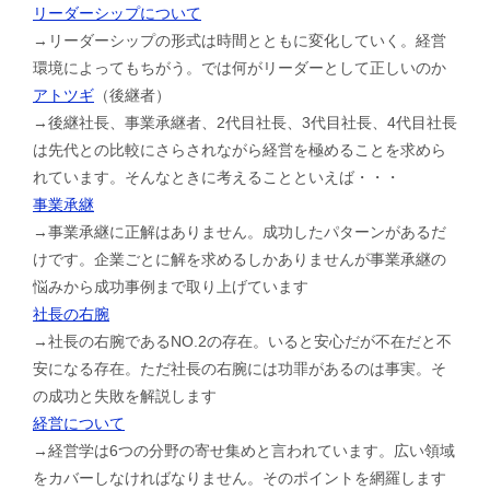
リーダーシップについて
→リーダーシップの形式は時間とともに変化していく。経営
環境によってもちがう。では何がリーダーとして正しいのか
アトツギ
（後継者）
→後継社長、事業承継者、2代目社長、3代目社長、4代目社長
は先代との比較にさらされながら経営を極めることを求めら
れています。そんなときに考えることといえば・・・
事業承継
→事業承継に正解はありません。成功したパターンがあるだ
けです。企業ごとに解を求めるしかありませんが事業承継の
悩みから成功事例まで取り上げています
社長の右腕
→社長の右腕であるNO.2の存在。いると安心だが不在だと不
安になる存在。ただ社長の右腕には功罪があるのは事実。そ
の成功と失敗を解説します
経営について
→経営学は6つの分野の寄せ集めと言われています。広い領域
をカバーしなければなりません。そのポイントを網羅します