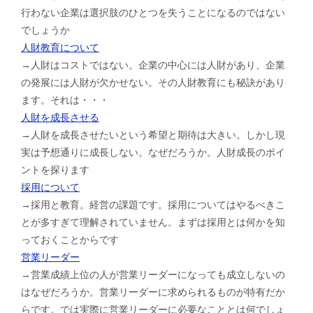
行わない企業は選択肢のひとつを失うことになるのではない
でしょうか
人財教育について
→人財はコストではない。企業の中心には人財があり、企業
の発展には人財が欠かせない。その人財教育にも秘訣があり
ます。それは・・・
人財を成長させる
→人財を成長させたいという希望と期待は大きい。しかし現
実は予想通りに成長しない。なぜだろうか。人財成長のポイ
ントを探ります
採用について
→採用と教育。経営の課題です。採用についてはやるべきこ
とが多すぎて理解されていません。まずは採用とは何かを知
っておくことからです
営業リーダー
→営業成績上位の人が営業リーダーになっても成立しないの
はなぜだろうか。営業リーダーに求められるものが特有だか
らです。では実際に営業リーダーに必要なこととは何でしょ