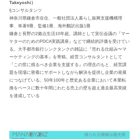
Takeyoshi）
fjコンサルタンツ
神奈川県鎌倉市在住、一般社団法人暮らし振興支援機構理
事、単著8冊、監修1冊、海外翻訳出版1冊
鎌倉と長野の2拠点生活10年超。講師として宣伝会議の『マー
ケターのためのPDCA実践講座』などで継続的評価を受けてい
る。大手都市銀行シンクタンクの雑誌に『売れる仕組み〜マ
ーケティングの基本』を寄稿。経営コンサルタントとして
『この世に残るべき企業を支援する』の理念のもと、経営課
題を現場に密着にサポートしながら解決を提供し企業の発展
につなげている。50年100年と歴史ある企業において本業転
換をベースに数十年間にわたる売上の壁を超え過去最高実績
を達成している