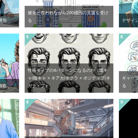
健全と言われながら200億円の支援を受け
警告
る
デザイ
性格タイプの4パターンになるのか（陽キ
ャ/陰キャ × ネアカ/ネクラ × ポジティブ/ネ
ギャッ
存在
ガティブ）
る