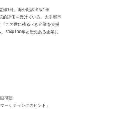
監修1冊、海外翻訳出版1冊
継続的評価を受けている。大手都市
て『この世に残るべき企業を支援
50年100年と歴史ある企業に
録画視聴
I×マーケティングのヒント」