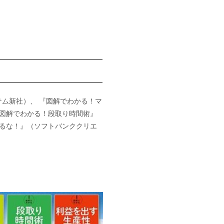
テム新社）、 『図解でわかる！マ
『図解でわかる！段取り時間術』
するな！』（ソフトバンククリエ