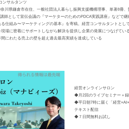
jコンサルタンツ
神奈川県鎌倉市在住、一般社団法人暮らし振興支援機構理事、単著8冊、
。講師として宣伝会議の『マーケターのためのPDCA実践講座』などで
れる仕組み〜マーケティングの基本』を寄稿。経営コンサルタントとし
現場に密着にサポートしながら解決を提供し企業の発展につなげている。
年間にわたる売上の壁を超え過去最高実績を達成している
経営オンラインサロン
◆月2回のライブセミナー＋
◆平日朝7時に届く「経営×A
テキスト配信
◆７日間無料お試し