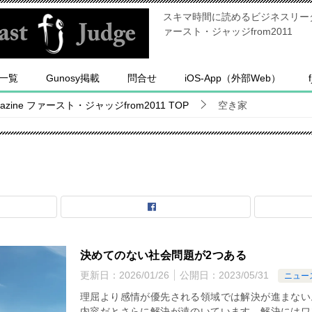
スキマ時間に読めるビジネスリーダー
ァースト・ジャッジfrom2011
一覧
Gunosy掲載
問合せ
iOS-App（外部Web）
ine ファースト・ジャッジfrom2011
TOP
空き家
決めてのない社会問題が2つある
更新日：
2026/01/26
公開日：
2023/05/31
ニュー
理屈より感情が優先される領域では解決が進まない
内容だとさらに解決が遠のいています。解決にはワ