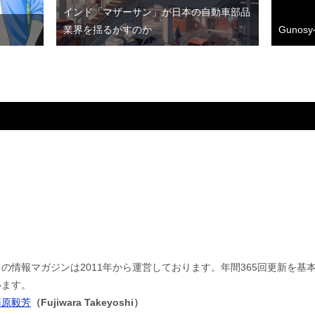
インド「マザーサン」が日本の自動車部品
業界を揺るがすのか
Guno
この情報マガジンは2011年から運営しております。年間365回更新を
います。
藤原毅芳
（Fujiwara Takeyoshi）