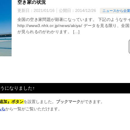
空き家の状況
更新日：
2021/01/16
公開日：
2014/12/26
ニュースから企
全国の空き家問題が顕著になっています。 下記のようなサ
http://www3.nhk.or.jp/news/akiya/ データを見
が見られるのがわかります。 […]
うになりました↑
追加』ボタン
を設置しました。
ブックマーク
ができます。
ちら
から一覧がご覧いただけます。