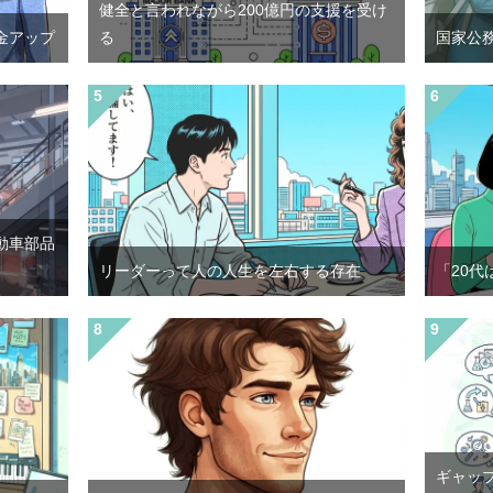
健全と言われながら200億円の支援を受け
金アップ
る
国家公
動車部品
リーダーって人の人生を左右する存在
「20代
ギャッ