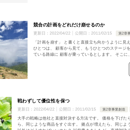
競合の計画をどれだけ崩せるのか
更新日：
2022/04/22
公開日：
2011/02/15
第2章
「計画を崩す」 と書くと直接立ち向かうように見え
ひとつは、 顧客から見て、もうひとつのステージを
ている路線に 顧客が乗っているとします。 そこに、
戦わずして優位性を保つ
更新日：
2022/04/22
公開日：
2011/02/15
第2章事業創造
大手の戦略は他社と直接対決する方法です。 価格を下げた
ら、同じような商品をすぐ出す。 拠点が増えたら、同じよ