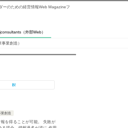
のための経営情報Web Magazineフ
fjconsultants（外部Web）
2章事業創造）
事業創造
報を得ることが可能。 失敗が
める場合、情報過多が逆に 作用