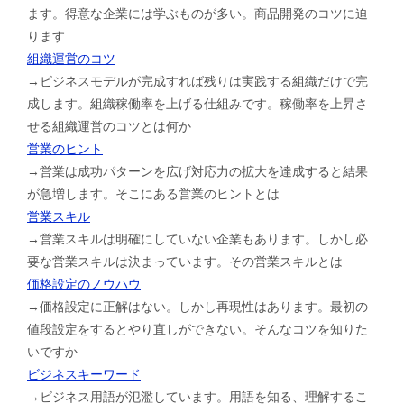
ます。得意な企業には学ぶものが多い。商品開発のコツに迫
ります
組織運営のコツ
→ビジネスモデルが完成すれば残りは実践する組織だけで完
成します。組織稼働率を上げる仕組みです。稼働率を上昇さ
せる組織運営のコツとは何か
営業のヒント
→営業は成功パターンを広げ対応力の拡大を達成すると結果
が急増します。そこにある営業のヒントとは
営業スキル
→営業スキルは明確にしていない企業もあります。しかし必
要な営業スキルは決まっています。その営業スキルとは
価格設定のノウハウ
→価格設定に正解はない。しかし再現性はあります。最初の
値段設定をするとやり直しができない。そんなコツを知りた
いですか
ビジネスキーワード
→ビジネス用語が氾濫しています。用語を知る、理解するこ