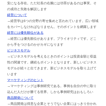
安になる存在。ただ社長の右腕には功罪があるのは事実。そ
の成功と失敗を解説します
経営について
→経営学は6つの分野の寄せ集めと言われています。広い領域
をカバーしなければなりません。そのポイントを網羅します
経営には優先順位がある
→経営には優先順位があります。プライオリティです。どこ
から手をつけるのかがカギになります
ビジネスモデル
→ビジネスモデルを考えるときのポイントは投資金額と収益
性の関連です。継続もポイントとなります。新しいビジネス
モデルが続々と出てきます。新ビジネスモデルを取り上げて
います
マーケティングのヒント
→マーケティングは事例研究である。事例を自分の中に取り
込んだ人だけが勝てる世界。しかも事例研究はおもしろい
商品開発について
→商品開発は得意な企業とそうでない企業にはっきり分かれ