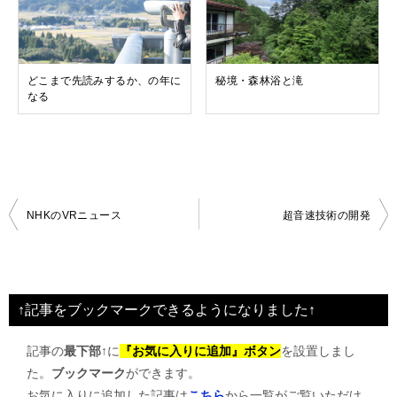
どこまで先読みするか、の年に
秘境・森林浴と滝
なる
投
NHKのVRニュース
超音速技術の開発
稿
ナ
ビ
↑記事をブックマークできるようになりました↑
ゲ
記事の
最下部↑
に
『お気に入りに追加』ボタン
を設置しまし
ー
た。
ブックマーク
ができます。
シ
お気に入りに追加した記事は
こちら
から一覧がご覧いただけ