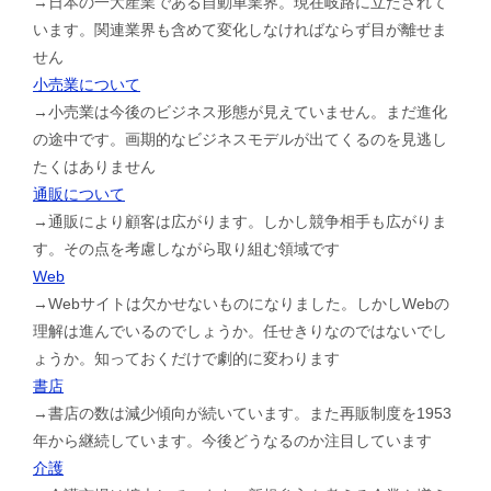
→日本の一大産業である自動車業界。現在岐路に立たされて
います。関連業界も含めて変化しなければならず目が離せま
せん
小売業について
→小売業は今後のビジネス形態が見えていません。まだ進化
の途中です。画期的なビジネスモデルが出てくるのを見逃し
たくはありません
通販について
→通販により顧客は広がります。しかし競争相手も広がりま
す。その点を考慮しながら取り組む領域です
Web
→Webサイトは欠かせないものになりました。しかしWebの
理解は進んでいるのでしょうか。任せきりなのではないでし
ょうか。知っておくだけで劇的に変わります
書店
→書店の数は減少傾向が続いています。また再販制度を1953
年から継続しています。今後どうなるのか注目しています
介護