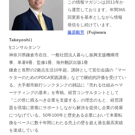
この情報マガジンは2011年か
ら運営しております。年間365
回更新を基本としながら情報
発信をし続けています。
藤原毅芳
（Fujiwara
Takeyoshi）
fjコンサルタンツ
神奈川県鎌倉市在住、一般社団法人暮らし振興支援機構理
事、単著8冊、監修1冊、海外翻訳出版1冊
鎌倉と長野の2拠点生活10年超。講師として宣伝会議の『マー
ケターのためのPDCA実践講座』などで継続的評価を受けてい
る。大手都市銀行シンクタンクの雑誌に『売れる仕組み〜マ
ーケティングの基本』を寄稿。経営コンサルタントとして
『この世に残るべき企業を支援する』の理念のもと、経営課
題を現場に密着にサポートしながら解決を提供し企業の発展
につなげている。50年100年と歴史ある企業において本業転
換をベースに数十年間にわたる売上の壁を超え過去最高実績
を達成している