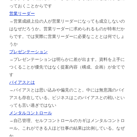
っておくことからです
営業リーダー
→営業成績上位の人が営業リーダーになっても成立しないの
はなぜだろうか。営業リーダーに求められるものが特有だか
らです。では実際に営業リーダーに必要なこととは何でしょ
うか
プレゼンテーション
→プレゼンテーションは明らかに差が出ます。資料を上手に
つくることが優先ではなく提案内容（構成、企画）が全てで
す
バイアスとは
→バイアスとは思い込みや偏見のこと。中には無意識のバイ
アスも存在している。ビジネスはこのバイアスとの戦いとい
っても言い過ぎではない
メンタルコントロール
→自己管理、セルフコントロールのカギはメンタルコントロ
ール。これができる人ほど仕事の結果は比例している。なぜ
か