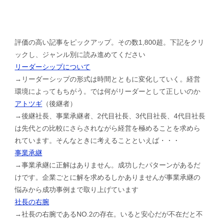
評価の高い記事をピックアップ。その数1,800超。下記をクリ
ックし、ジャンル別に読み進めてください
リーダーシップについて
→リーダーシップの形式は時間とともに変化していく。経営
環境によってもちがう。では何がリーダーとして正しいのか
アトツギ
（後継者）
→後継社長、事業承継者、2代目社長、3代目社長、4代目社長
は先代との比較にさらされながら経営を極めることを求めら
れています。そんなときに考えることといえば・・・
事業承継
→事業承継に正解はありません。成功したパターンがあるだ
けです。企業ごとに解を求めるしかありませんが事業承継の
悩みから成功事例まで取り上げています
社長の右腕
→社長の右腕であるNO.2の存在。いると安心だが不在だと不