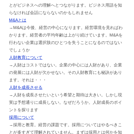
とがビジネスへの理解へとつながります。ビジネス用語を知
らなければ会話にならないのかもしれません
M&Aとは
→M&Aは今後、経営の中心になります。経営環境を見ればわ
かります。経営者の平均年齢は上がり続けています。M&Aを
行わない企業は選択肢のひとつを失うことになるのではない
でしょうか
人財教育について
→人財はコストではない。企業の中心には人財があり、企業
の発展には人財が欠かせない。その人財教育にも秘訣があり
ます。それは・・・
人財を成長させる
→人財を成長させたいという希望と期待は大きい。しかし現
実は予想通りに成長しない。なぜだろうか。人財成長のポイ
ントを探ります
採用について
→採用と教育。経営の課題です。採用についてはやるべきこ
とが多すぎて理解されていません。まずは採用とは何かを知