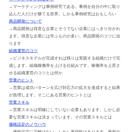
→マーケティングは事例研究である。事例を自分の中に取り
込んだ人だけが勝てる世界。しかも事例研究はおもしろい
商品開発について
→商品開発は得意な企業とそうでない企業にはっきり分かれ
ます。得意な企業には学ぶものが多い。商品開発のコツに迫
ります
組織運営のコツ
→ビジネスモデルが完成すれば残りは実践する組織だけで完
成します。組織稼働率を上げる仕組みです。稼働率を上昇さ
せる組織運営のコツとは何か
営業のヒント
→営業は成功パターンを広げ対応力の拡大を達成すると結果
が急増します。そこにある営業のヒントとは
営業スキル
→営業スキルは明確にしていない企業もあります。しかし必
要な営業スキルは決まっています。その営業スキルとは
価格設定のノウハウ
→価格設定に正解はない。しかし再現性はあります。最初の