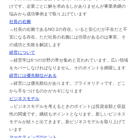
けです。企業ごとに解を求めるしかありませんが事業承継の
悩みから成功事例まで取り上げています
社長の右腕
→社長の右腕であるNO.2の存在。いると安心だが不在だと不
安になる存在。ただ社長の右腕には功罪があるのは事実。そ
の成功と失敗を解説します
経営について
→経営学は6つの分野の寄せ集めと言われています。広い領域
をカバーしなければなりません。そのポイントを網羅します
経営には優先順位がある
→経営には優先順位があります。プライオリティです。どこ
から手をつけるのかがカギになります
ビジネスモデル
→ビジネスモデルを考えるときのポイントは投資金額と収益
性の関連です。継続もポイントとなります。新しいビジネス
モデルが続々と出てきます。新ビジネスモデルを取り上げて
います
マーケティングのヒント