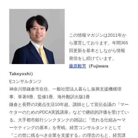
この情報マガジンは2011年か
ら運営しております。年間365
回更新を基本としながら情報
発信をし続けています。
藤原毅芳
（Fujiwara
Takeyoshi）
fjコンサルタンツ
神奈川県鎌倉市在住、一般社団法人暮らし振興支援機構理
事、単著8冊、監修1冊、海外翻訳出版1冊
鎌倉と長野の2拠点生活10年超。講師として宣伝会議の『マー
ケターのためのPDCA実践講座』などで継続的評価を受けてい
る。大手都市銀行シンクタンクの雑誌に『売れる仕組み〜マ
ーケティングの基本』を寄稿。経営コンサルタントとして
『この世に残るべき企業を支援する』の理念のもと、経営課