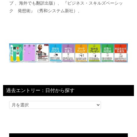
ブ 、海外でも翻訳出版）、 『ビジネス・スキルズベーシッ
ク 発想術』（秀和システム新社）、
過去エントリー：日付から探す