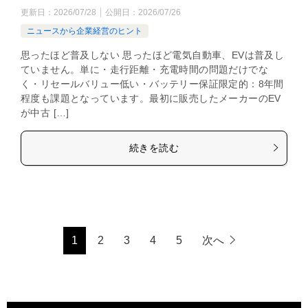
更新日：
2026/07/28
公開日：
2026/07/26
ニュースから企業経営のヒント
思ったほど普及しない 思ったほど電気自動車、EVは普及し
ていません。単に・走行距離・充電時間の問題だけでな
く・リセールバリュー低い・バッテリー保証限定的：8年間
程度も課題となっています。最初に販売したメーカーのEV
が中古 […]
続きを読む
1
2
3
4
5
次へ