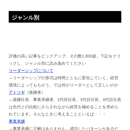
ジャンル別
評価の高い記事をピックアップ。その数1,800超。下記をクリ
ックし、ジャンル別に読み進めてください
リーダーシップについて
→リーダーシップの形式は時間とともに変化していく。経営
環境によってもちがう。では何がリーダーとして正しいのか
アトツギ
（後継者）
→後継社長、事業承継者、2代目社長、3代目社長、4代目社長
は先代との比較にさらされながら経営を極めることを求めら
れています。そんなときに考えることといえば・・・
事業承継
→事業承継に正解はありません。成功したパターンがあるだ