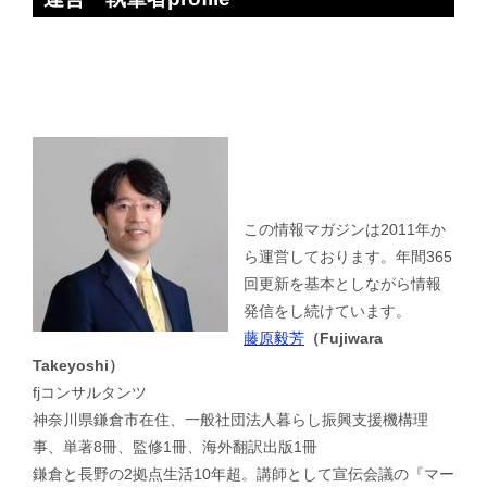
この情報マガジンは2011年か
ら運営しております。年間365
回更新を基本としながら情報
発信をし続けています。
藤原毅芳
（Fujiwara
Takeyoshi）
fjコンサルタンツ
神奈川県鎌倉市在住、一般社団法人暮らし振興支援機構理
事、単著8冊、監修1冊、海外翻訳出版1冊
鎌倉と長野の2拠点生活10年超。講師として宣伝会議の『マー