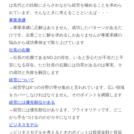
は先代との比較にさらされながら経営を極めることを求めら
れています。そんなときに考えることといえば・・・
事業承継
→事業承継に正解はありません。成功したパターンがあるだ
けです。企業ごとに解を求めるしかありませんが事業承継の
悩みから成功事例まで取り上げています
社長の右腕
→社長の右腕であるNO.2の存在。いると安心だが不在だと不
安になる存在。ただ社長の右腕には功罪があるのは事実。そ
の成功と失敗を解説します
経営について
→経営学は6つの分野の寄せ集めと言われています。広い領域
をカバーしなければなりません。そのポイントを網羅します
経営には優先順位がある
→経営には優先順位があります。プライオリティです。どこ
から手をつけるのかがカギになります
ビジネスモデル
→ビジネスモデルを考えるときのポイントは投資金額と収益