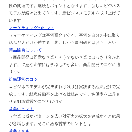
性の関連です。継続もポイントとなります。新しいビジネス
モデルが続々と出てきます。新ビジネスモデルを取り上げて
います
マーケティングのヒント
→マーケティングは事例研究である。事例を自分の中に取り
込んだ人だけが勝てる世界。しかも事例研究はおもしろい
商品開発について
→商品開発は得意な企業とそうでない企業にはっきり分かれ
ます。得意な企業には学ぶものが多い。商品開発のコツに迫
ります
組織運営のコツ
→ビジネスモデルが完成すれば残りは実践する組織だけで完
成します。組織稼働率を上げる仕組みです。稼働率を上昇さ
せる組織運営のコツとは何か
営業のヒント
→営業は成功パターンを広げ対応力の拡大を達成すると結果
が急増します。そこにある営業のヒントとは
営業スキル