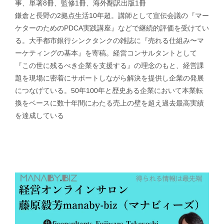
事、単著8冊、監修1冊、海外翻訳出版1冊
鎌倉と長野の2拠点生活10年超。講師として宣伝会議の『マー
ケターのためのPDCA実践講座』などで継続的評価を受けてい
る。大手都市銀行シンクタンクの雑誌に『売れる仕組み〜マ
ーケティングの基本』を寄稿。経営コンサルタントとして
『この世に残るべき企業を支援する』の理念のもと、経営課
題を現場に密着にサポートしながら解決を提供し企業の発展
につなげている。50年100年と歴史ある企業において本業転
換をベースに数十年間にわたる売上の壁を超え過去最高実績
を達成している