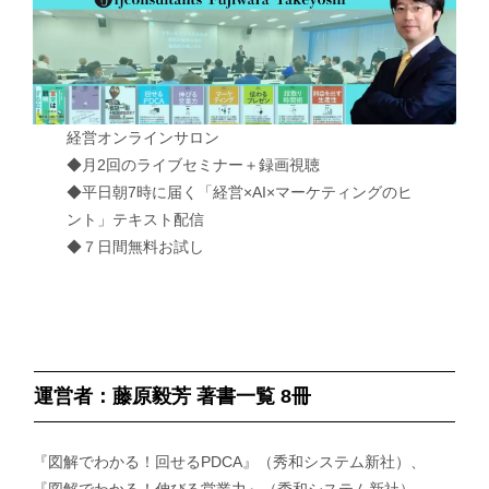
経営オンラインサロン
◆月2回のライブセミナー＋録画視聴
◆平日朝7時に届く「経営×AI×マーケティングのヒ
ント」テキスト配信
◆７日間無料お試し
運営者：藤原毅芳 著書一覧 8冊
『図解でわかる！回せるPDCA』（秀和システム新社）、
『図解でわかる！伸びる営業力』（秀和システム新社）、