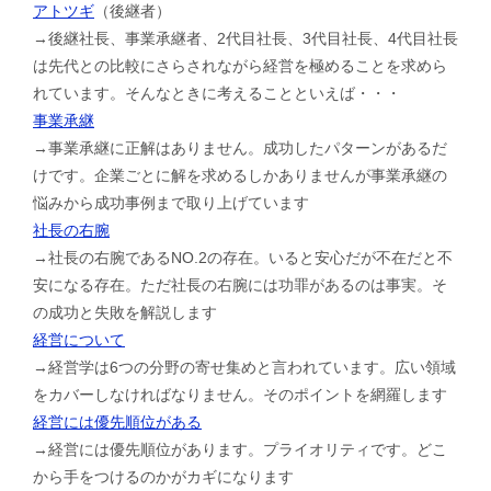
アトツギ
（後継者）
→後継社長、事業承継者、2代目社長、3代目社長、4代目社長
は先代との比較にさらされながら経営を極めることを求めら
れています。そんなときに考えることといえば・・・
事業承継
→事業承継に正解はありません。成功したパターンがあるだ
けです。企業ごとに解を求めるしかありませんが事業承継の
悩みから成功事例まで取り上げています
社長の右腕
→社長の右腕であるNO.2の存在。いると安心だが不在だと不
安になる存在。ただ社長の右腕には功罪があるのは事実。そ
の成功と失敗を解説します
経営について
→経営学は6つの分野の寄せ集めと言われています。広い領域
をカバーしなければなりません。そのポイントを網羅します
経営には優先順位がある
→経営には優先順位があります。プライオリティです。どこ
から手をつけるのかがカギになります