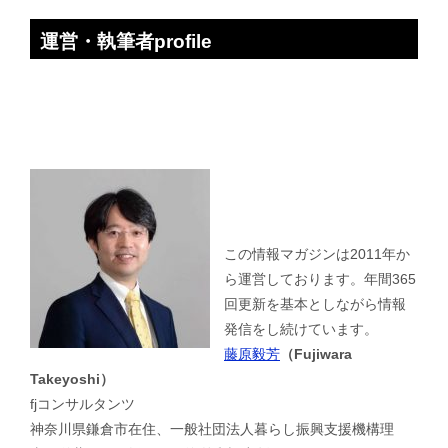
運営・執筆者profile
この情報マガジンは2011年か
ら運営しております。年間365
回更新を基本としながら情報
発信をし続けています。
藤原毅芳
（Fujiwara
Takeyoshi）
fjコンサルタンツ
神奈川県鎌倉市在住、一般社団法人暮らし振興支援機構理