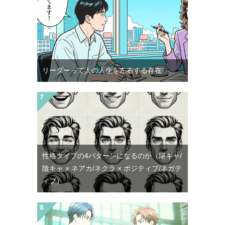
リーダーって人の人生を左右する存在
性格タイプの4パターンになるのか（陽キャ/
陰キャ × ネアカ/ネクラ × ポジティブ/ネガテ
ィブ）