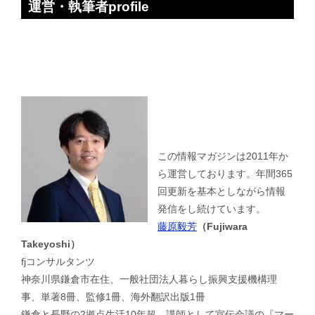
運営・執筆者profile
この情報マガジンは2011年か
ら運営しております。年間365
回更新を基本としながら情報
発信をし続けています。
藤原毅芳
（Fujiwara
Takeyoshi）
fjコンサルタンツ
神奈川県鎌倉市在住、一般社団法人暮らし振興支援機構理
事、単著8冊、監修1冊、海外翻訳出版1冊
鎌倉と長野の2拠点生活10年超。講師として宣伝会議の『マー