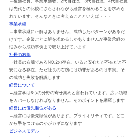
→後継社長、事業承継者、2代目社長、3代目社長、4代目社長
は先代との比較にさらされながら経営を極めることを求めら
れています。そんなときに考えることといえば・・・
事業承継
→事業承継に正解はありません。成功したパターンがあるだ
けです。企業ごとに解を求めるしかありませんが事業承継の
悩みから成功事例まで取り上げています
社長の右腕
→社長の右腕であるNO.2の存在。いると安心だが不在だと不
安になる存在。ただ社長の右腕には功罪があるのは事実。そ
の成功と失敗を解説します
経営について
→経営学は6つの分野の寄せ集めと言われています。広い領域
をカバーしなければなりません。そのポイントを網羅します
経営には優先順位がある
→経営には優先順位があります。プライオリティです。どこ
から手をつけるのかがカギになります
ビジネスモデル