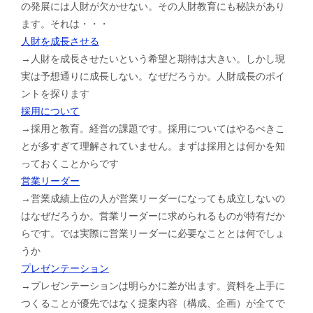
の発展には人財が欠かせない。その人財教育にも秘訣があり
ます。それは・・・
人財を成長させる
→人財を成長させたいという希望と期待は大きい。しかし現
実は予想通りに成長しない。なぜだろうか。人財成長のポイ
ントを探ります
採用について
→採用と教育。経営の課題です。採用についてはやるべきこ
とが多すぎて理解されていません。まずは採用とは何かを知
っておくことからです
営業リーダー
→営業成績上位の人が営業リーダーになっても成立しないの
はなぜだろうか。営業リーダーに求められるものが特有だか
らです。では実際に営業リーダーに必要なこととは何でしょ
うか
プレゼンテーション
→プレゼンテーションは明らかに差が出ます。資料を上手に
つくることが優先ではなく提案内容（構成、企画）が全てで