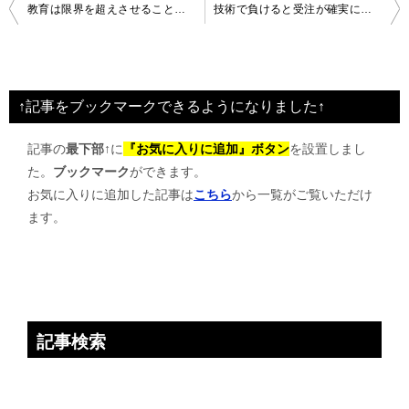
投
教育は限界を超えさせることかも
技術で負けると受注が確実に減る世界
稿
ナ
ビ
↑記事をブックマークできるようになりました↑
ゲ
記事の
最下部↑
に
『お気に入りに追加』ボタン
を設置しまし
ー
た。
ブックマーク
ができます。
シ
お気に入りに追加した記事は
こちら
から一覧がご覧いただけ
ョ
ます。
ン
記事検索