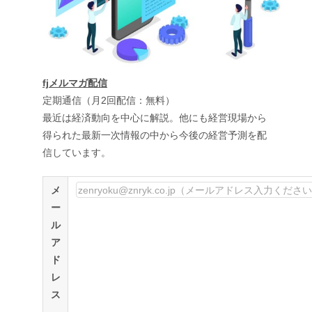
fjメルマガ配信
定期通信（月2回配信：無料）
最近は経済動向を中心に解説。他にも経営現場から
得られた最新一次情報の中から今後の経営予測を配
信しています。
メ
ー
ル
ア
ド
レ
ス