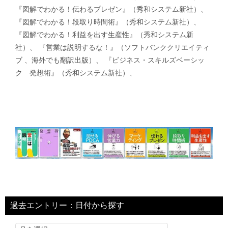
『図解でわかる！伝わるプレゼン』（秀和システム新社）、
『図解でわかる！段取り時間術』（秀和システム新社）、
『図解でわかる！利益を出す生産性』（秀和システム新
社）、 『営業は説明するな！』（ソフトバンククリエイティ
ブ 、海外でも翻訳出版）、 『ビジネス・スキルズベーシッ
ク 発想術』（秀和システム新社）、
過去エントリー：日付から探す