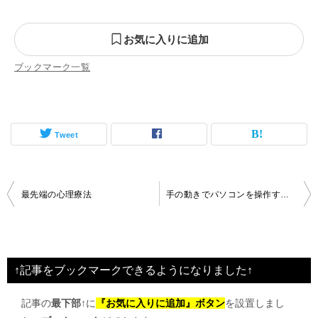
お気に入りに追加
ブックマーク一覧
Tweet
投
最先端の心理療法
手の動きでパソコンを操作するのが現実的に
稿
ナ
ビ
↑記事をブックマークできるようになりました↑
ゲ
記事の
最下部↑
に
『お気に入りに追加』ボタン
を設置しまし
ー