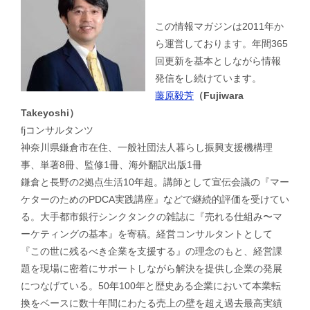
この情報マガジンは2011年か
ら運営しております。年間365
回更新を基本としながら情報
発信をし続けています。
藤原毅芳
（Fujiwara
Takeyoshi）
fjコンサルタンツ
神奈川県鎌倉市在住、一般社団法人暮らし振興支援機構理
事、単著8冊、監修1冊、海外翻訳出版1冊
鎌倉と長野の2拠点生活10年超。講師として宣伝会議の『マー
ケターのためのPDCA実践講座』などで継続的評価を受けてい
る。大手都市銀行シンクタンクの雑誌に『売れる仕組み〜マ
ーケティングの基本』を寄稿。経営コンサルタントとして
『この世に残るべき企業を支援する』の理念のもと、経営課
題を現場に密着にサポートしながら解決を提供し企業の発展
につなげている。50年100年と歴史ある企業において本業転
換をベースに数十年間にわたる売上の壁を超え過去最高実績