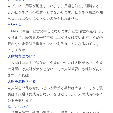
→ビジネス用語が氾濫しています。用語を知る、理解するこ
とがビジネスへの理解へとつながります。ビジネス用語を知
らなければ会話にならないのかもしれません
M&Aとは
→M&Aは今後、経営の中心になります。経営環境を見ればわ
かります。経営者の平均年齢は上がり続けています。M&Aを
行わない企業は選択肢のひとつを失うことになるのではない
でしょうか
人財教育について
→人財はコストではない。企業の中心には人財があり、企業
の発展には人財が欠かせない。その人財教育にも秘訣があり
ます。それは・・・
人財を成長させる
→人財を成長させたいという希望と期待は大きい。しかし現
実は予想通りに成長しない。なぜだろうか。人財成長のポイ
ントを探ります
採用について
→採用と教育。経営の課題です。採用についてはやるべきこ