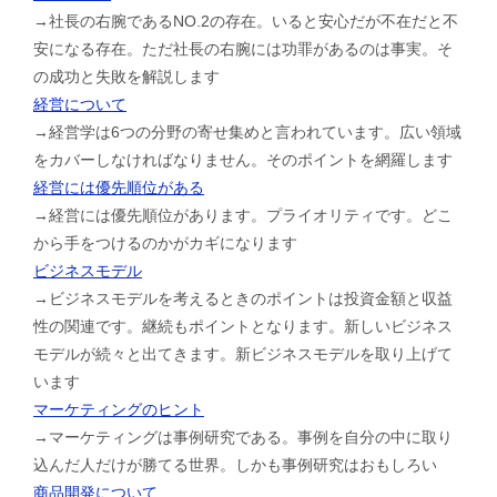
→社長の右腕であるNO.2の存在。いると安心だが不在だと不
安になる存在。ただ社長の右腕には功罪があるのは事実。そ
の成功と失敗を解説します
経営について
→経営学は6つの分野の寄せ集めと言われています。広い領域
をカバーしなければなりません。そのポイントを網羅します
経営には優先順位がある
→経営には優先順位があります。プライオリティです。どこ
から手をつけるのかがカギになります
ビジネスモデル
→ビジネスモデルを考えるときのポイントは投資金額と収益
性の関連です。継続もポイントとなります。新しいビジネス
モデルが続々と出てきます。新ビジネスモデルを取り上げて
います
マーケティングのヒント
→マーケティングは事例研究である。事例を自分の中に取り
込んだ人だけが勝てる世界。しかも事例研究はおもしろい
商品開発について