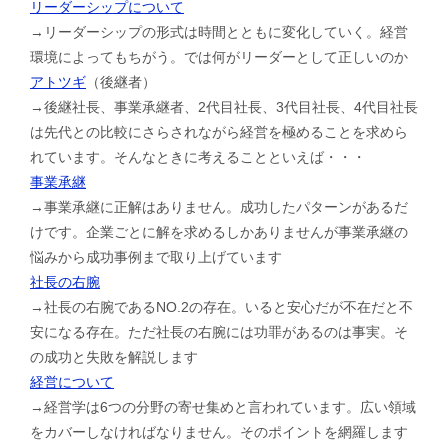
リーダーシップについて
→リーダーシップの形式は時間とともに変化していく。経営
環境によってもちがう。では何がリーダーとして正しいのか
アトツギ
（後継者）
→後継社長、事業承継者、2代目社長、3代目社長、4代目社長
は先代との比較にさらされながら経営を極めることを求めら
れています。そんなときに考えることといえば・・・
事業承継
→事業承継に正解はありません。成功したパターンがあるだ
けです。企業ごとに解を求めるしかありませんが事業承継の
悩みから成功事例まで取り上げています
社長の右腕
→社長の右腕であるNO.2の存在。いると安心だが不在だと不
安になる存在。ただ社長の右腕には功罪があるのは事実。そ
の成功と失敗を解説します
経営について
→経営学は6つの分野の寄せ集めと言われています。広い領域
をカバーしなければなりません。そのポイントを網羅します