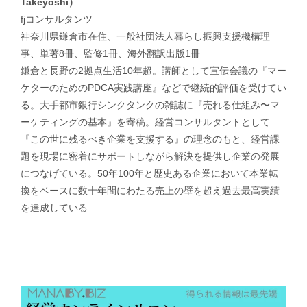
Takeyoshi）
fjコンサルタンツ
神奈川県鎌倉市在住、一般社団法人暮らし振興支援機構理
事、単著8冊、監修1冊、海外翻訳出版1冊
鎌倉と長野の2拠点生活10年超。講師として宣伝会議の『マー
ケターのためのPDCA実践講座』などで継続的評価を受けてい
る。大手都市銀行シンクタンクの雑誌に『売れる仕組み〜マ
ーケティングの基本』を寄稿。経営コンサルタントとして
『この世に残るべき企業を支援する』の理念のもと、経営課
題を現場に密着にサポートしながら解決を提供し企業の発展
につなげている。50年100年と歴史ある企業において本業転
換をベースに数十年間にわたる売上の壁を超え過去最高実績
を達成している