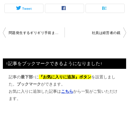
Tweet
投
問題発生するギリギリ手前まで権限分散
社員は経営者の鏡
稿
ナ
ビ
↑記事をブックマークできるようになりました↑
ゲ
記事の
最下部↑
に
『お気に入りに追加』ボタン
を設置しまし
ー
た。
ブックマーク
ができます。
シ
お気に入りに追加した記事は
こちら
から一覧がご覧いただけ
ョ
ます。
ン