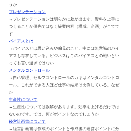
うか
プレゼンテーション
→プレゼンテーションは明らかに差が出ます。資料を上手に
つくることが優先ではなく提案内容（構成、企画）が全てで
す
バイアスとは
→バイアスとは思い込みや偏見のこと。中には無意識のバイ
アスも存在している。ビジネスはこのバイアスとの戦いとい
っても言い過ぎではない
メンタルコントロール
→自己管理、セルフコントロールのカギはメンタルコントロ
ール。これができる人ほど仕事の結果は比例している。なぜ
か
生産性について
→生産性については誤解があります。効率を上げるだけでは
ないのです。では、何がポイントなのでしょうか
経営計画書について
→経営計画書は作成のポイントと作成後の運営ポイントに分