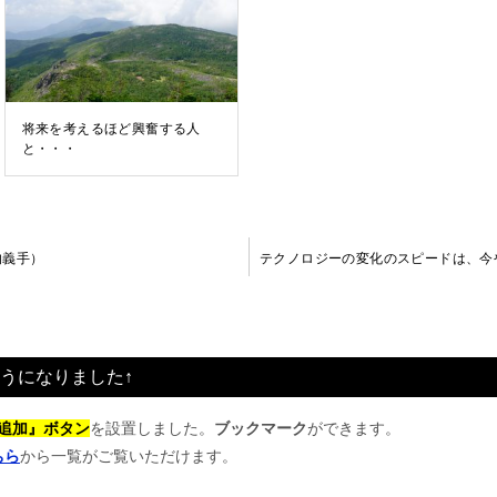
将来を考えるほど興奮する人
と・・・
革新的義手）
うになりました↑
追加』ボタン
を設置しました。
ブックマーク
ができます。
ちら
から一覧がご覧いただけます。