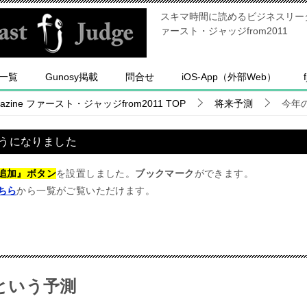
スキマ時間に読めるビジネスリーダー
ァースト・ジャッジfrom2011
一覧
Gunosy掲載
問合せ
iOS-App（外部Web）
ine ファースト・ジャッジfrom2011
TOP
将来予測
今年
うになりました
追加』ボタン
を設置しました。
ブックマーク
ができます。
ちら
から一覧がご覧いただけます。
という予測