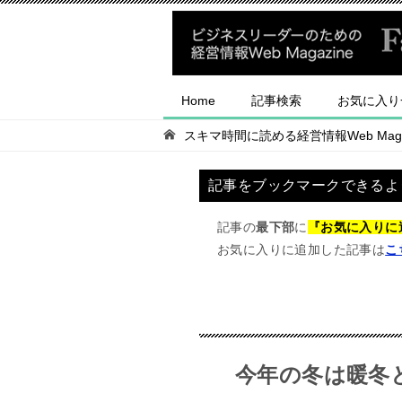
Home
記事検索
お気に入り
スキマ時間に読める経営情報Web Magaz
記事をブックマークできるよ
記事の
最下部
に
『お気に入りに
お気に入りに追加した記事は
こ
今年の冬は暖冬