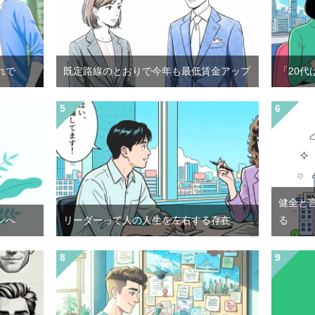
れで
既定路線のとおりで今年も最低賃金アップ
「20代
健全と
ンへ
リーダーって人の人生を左右する存在
る