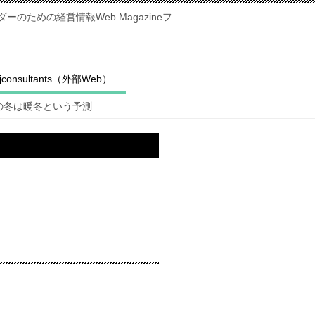
のための経営情報Web Magazineフ
fjconsultants（外部Web）
の冬は暖冬という予測