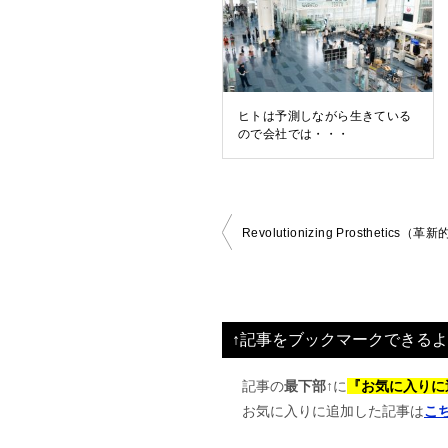
ヒトは予測しながら生きている
ので会社では・・・
投
Revolutionizing Prosthetics（
稿
ナ
ビ
↑記事をブックマークできるよ
ゲ
ー
記事の
最下部↑
に
『お気に入りに
お気に入りに追加した記事は
こ
シ