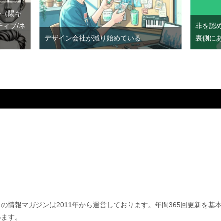
か（陽キ
ティブ/ネ
非を認
デザイン会社が減り始めている
裏側に
この情報マガジンは2011年から運営しております。年間365回更新を
います。