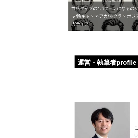
性格タイプの4パターンになるの
ャ/陰キャ × ネアカ/ネクラ × ポジ
ガティブ）
運営・執筆者profile