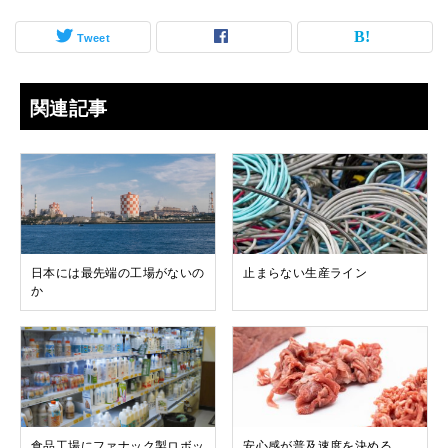
Tweet
関連記事
日本には最先端の工場がないの
止まらない生産ライン
か
食品工場にファナック製ロボッ
安心感が普及速度を決める