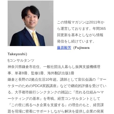
この情報マガジンは2011年か
ら運営しております。年間365
回更新を基本としながら情報
発信をし続けています。
藤原毅芳
（Fujiwara
Takeyoshi）
fjコンサルタンツ
神奈川県鎌倉市在住、一般社団法人暮らし振興支援機構理
事、単著8冊、監修1冊、海外翻訳出版1冊
鎌倉と長野の2拠点生活10年超。講師として宣伝会議の『マー
ケターのためのPDCA実践講座』などで継続的評価を受けてい
る。大手都市銀行シンクタンクの雑誌に『売れる仕組み〜マ
ーケティングの基本』を寄稿。経営コンサルタントとして
『この世に残るべき企業を支援する』の理念のもと、経営課
題を現場に密着にサポートしながら解決を提供し企業の発展