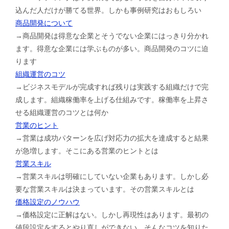
込んだ人だけが勝てる世界。しかも事例研究はおもしろい
商品開発について
→商品開発は得意な企業とそうでない企業にはっきり分かれ
ます。得意な企業には学ぶものが多い。商品開発のコツに迫
ります
組織運営のコツ
→ビジネスモデルが完成すれば残りは実践する組織だけで完
成します。組織稼働率を上げる仕組みです。稼働率を上昇さ
せる組織運営のコツとは何か
営業のヒント
→営業は成功パターンを広げ対応力の拡大を達成すると結果
が急増します。そこにある営業のヒントとは
営業スキル
→営業スキルは明確にしていない企業もあります。しかし必
要な営業スキルは決まっています。その営業スキルとは
価格設定のノウハウ
→価格設定に正解はない。しかし再現性はあります。最初の
値段設定をするとやり直しができない。そんなコツを知りた