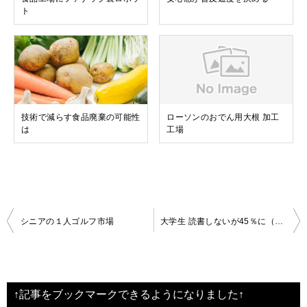
ト
技術で減らす食品廃棄の可能性
ローソンのおでん用大根 加工
は
工場
投
シニアの１人ゴルフ市場
大学生 読書しないが45％に（過去最高）
稿
ナ
ビ
↑記事をブックマークできるようになりました↑
ゲ