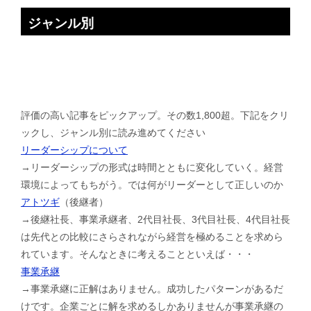
ジャンル別
評価の高い記事をピックアップ。その数1,800超。下記をクリ
ックし、ジャンル別に読み進めてください
リーダーシップについて
→リーダーシップの形式は時間とともに変化していく。経営
環境によってもちがう。では何がリーダーとして正しいのか
アトツギ
（後継者）
→後継社長、事業承継者、2代目社長、3代目社長、4代目社長
は先代との比較にさらされながら経営を極めることを求めら
れています。そんなときに考えることといえば・・・
事業承継
→事業承継に正解はありません。成功したパターンがあるだ
けです。企業ごとに解を求めるしかありませんが事業承継の