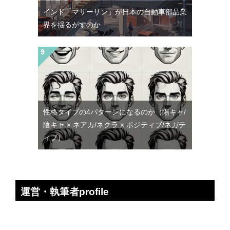
インド「マザーサン」が日本の自動車部品業
界を揺るがすのか
性格タイプの4パターンになるのか（陽キャ/
陰キャ × ネアカ/ネクラ × ポジティブ/ネガテ
ィブ）
運営・執筆者profile