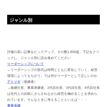
ジャンル別
評価の高い記事をピックアップ。その数1,800超。下記をクリ
ックし、ジャンル別に読み進めてください
リーダーシップについて
→リーダーシップの形式は時間とともに変化していく。経営
環境によってもちがう。では何がリーダーとして正しいのか
アトツギ
（後継者）
→後継社長、事業承継者、2代目社長、3代目社長、4代目社長
は先代との比較にさらされながら経営を極めることを求めら
れています。そんなときに考えることといえば・・・
事業承継