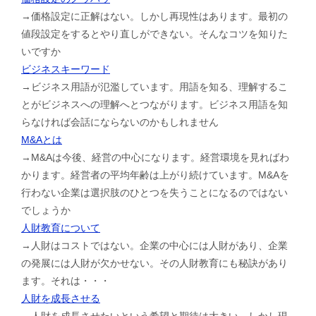
→価格設定に正解はない。しかし再現性はあります。最初の
値段設定をするとやり直しができない。そんなコツを知りた
いですか
ビジネスキーワード
→ビジネス用語が氾濫しています。用語を知る、理解するこ
とがビジネスへの理解へとつながります。ビジネス用語を知
らなければ会話にならないのかもしれません
M&Aとは
→M&Aは今後、経営の中心になります。経営環境を見ればわ
かります。経営者の平均年齢は上がり続けています。M&Aを
行わない企業は選択肢のひとつを失うことになるのではない
でしょうか
人財教育について
→人財はコストではない。企業の中心には人財があり、企業
の発展には人財が欠かせない。その人財教育にも秘訣があり
ます。それは・・・
人財を成長させる
→人財を成長させたいという希望と期待は大きい。しかし現