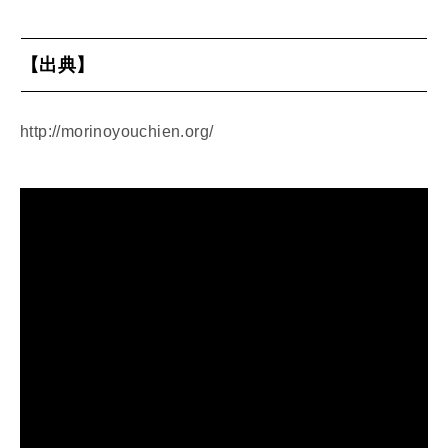
【出典】
http://morinoyouchien.org/