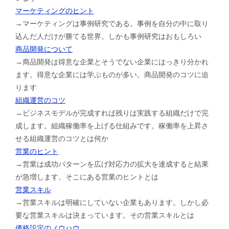
マーケティングのヒント
→マーケティングは事例研究である。事例を自分の中に取り
込んだ人だけが勝てる世界。しかも事例研究はおもしろい
商品開発について
→商品開発は得意な企業とそうでない企業にはっきり分かれ
ます。得意な企業には学ぶものが多い。商品開発のコツに迫
ります
組織運営のコツ
→ビジネスモデルが完成すれば残りは実践する組織だけで完
成します。組織稼働率を上げる仕組みです。稼働率を上昇さ
せる組織運営のコツとは何か
営業のヒント
→営業は成功パターンを広げ対応力の拡大を達成すると結果
が急増します。そこにある営業のヒントとは
営業スキル
→営業スキルは明確にしていない企業もあります。しかし必
要な営業スキルは決まっています。その営業スキルとは
価格設定のノウハウ