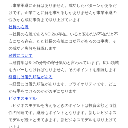
→事業承継に正解はありません。成功したパターンがあるだ
けです。企業ごとに解を求めるしかありませんが事業承継の
悩みから成功事例まで取り上げています
社長の右腕
→社長の右腕であるNO.2の存在。いると安心だが不在だと不
安になる存在。ただ社長の右腕には功罪があるのは事実。そ
の成功と失敗を解説します
経営について
→経営学は6つの分野の寄せ集めと言われています。広い領域
をカバーしなければなりません。そのポイントを網羅します
経営には優先順位がある
→経営には優先順位があります。プライオリティです。どこ
から手をつけるのかがカギになります
ビジネスモデル
→ビジネスモデルを考えるときのポイントは投資金額と収益
性の関連です。継続もポイントとなります。新しいビジネス
モデルが続々と出てきます。新ビジネスモデルを取り上げて
います