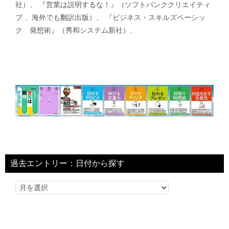
社）、 『営業は説明するな！』（ソフトバンククリエイティ
ブ 、海外でも翻訳出版）、 『ビジネス・スキルズベーシッ
ク 発想術』（秀和システム新社）、
過去エントリー：日付から探す