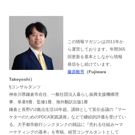
この情報マガジンは2011年か
ら運営しております。年間365
回更新を基本としながら情報
発信をし続けています。
藤原毅芳
（Fujiwara
Takeyoshi）
fjコンサルタンツ
神奈川県鎌倉市在住、一般社団法人暮らし振興支援機構理
事、単著8冊、監修1冊、海外翻訳出版1冊
鎌倉と長野の2拠点生活10年超。講師として宣伝会議の『マー
ケターのためのPDCA実践講座』などで継続的評価を受けてい
る。大手都市銀行シンクタンクの雑誌に『売れる仕組み〜マ
ーケティングの基本』を寄稿。経営コンサルタントとして