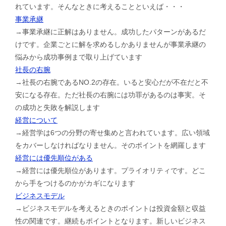
れています。そんなときに考えることといえば・・・
事業承継
→事業承継に正解はありません。成功したパターンがあるだ
けです。企業ごとに解を求めるしかありませんが事業承継の
悩みから成功事例まで取り上げています
社長の右腕
→社長の右腕であるNO.2の存在。いると安心だが不在だと不
安になる存在。ただ社長の右腕には功罪があるのは事実。そ
の成功と失敗を解説します
経営について
→経営学は6つの分野の寄せ集めと言われています。広い領域
をカバーしなければなりません。そのポイントを網羅します
経営には優先順位がある
→経営には優先順位があります。プライオリティです。どこ
から手をつけるのかがカギになります
ビジネスモデル
→ビジネスモデルを考えるときのポイントは投資金額と収益
性の関連です。継続もポイントとなります。新しいビジネス