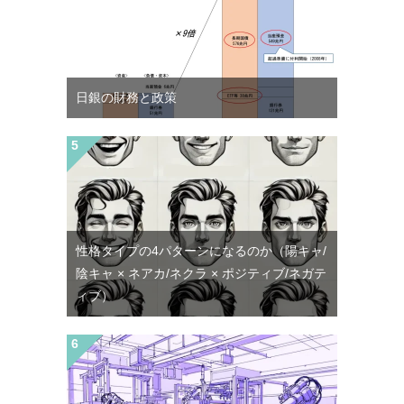
日銀の財務と政策
性格タイプの4パターンになるのか（陽キャ/
陰キャ × ネアカ/ネクラ × ポジティブ/ネガテ
ィブ）