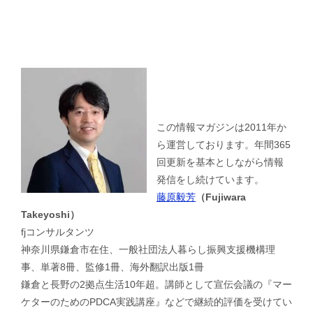
この情報マガジンは2011年か
ら運営しております。年間365
回更新を基本としながら情報
発信をし続けています。
藤原毅芳
（Fujiwara
Takeyoshi）
fjコンサルタンツ
神奈川県鎌倉市在住、一般社団法人暮らし振興支援機構理
事、単著8冊、監修1冊、海外翻訳出版1冊
鎌倉と長野の2拠点生活10年超。講師として宣伝会議の『マー
ケターのためのPDCA実践講座』などで継続的評価を受けてい