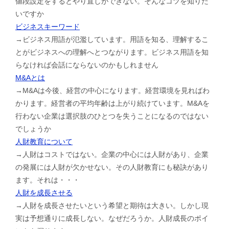
値段設定をするとやり直しができない。そんなコツを知りた
いですか
ビジネスキーワード
→ビジネス用語が氾濫しています。用語を知る、理解するこ
とがビジネスへの理解へとつながります。ビジネス用語を知
らなければ会話にならないのかもしれません
M&Aとは
→M&Aは今後、経営の中心になります。経営環境を見ればわ
かります。経営者の平均年齢は上がり続けています。M&Aを
行わない企業は選択肢のひとつを失うことになるのではない
でしょうか
人財教育について
→人財はコストではない。企業の中心には人財があり、企業
の発展には人財が欠かせない。その人財教育にも秘訣があり
ます。それは・・・
人財を成長させる
→人財を成長させたいという希望と期待は大きい。しかし現
実は予想通りに成長しない。なぜだろうか。人財成長のポイ