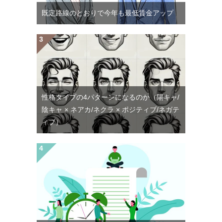
既定路線のとおりで今年も最低賃金アップ
性格タイプの4パターンになるのか（陽キャ/
陰キャ × ネアカ/ネクラ × ポジティブ/ネガテ
ィブ）