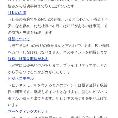
悩みから成功事例まで取り上げています
社長の右腕
→社長の右腕であるNO.2の存在。いると安心だが不在だと不
安になる存在。ただ社長の右腕には功罪があるのは事実。そ
の成功と失敗を解説します
経営について
→経営学は6つの分野の寄せ集めと言われています。広い領域
をカバーしなければなりません。そのポイントを網羅します
経営には優先順位がある
→経営には優先順位があります。プライオリティです。どこ
から手をつけるのかがカギになります
ビジネスモデル
→ビジネスモデルを考えるときのポイントは投資金額と収益
性の関連です。継続もポイントとなります。新しいビジネス
モデルが続々と出てきます。新ビジネスモデルを取り上げて
います
マーケティングのヒント
→マーケティングは事例研究である。事例を自分の中に取り