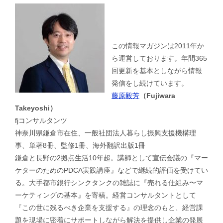
この情報マガジンは2011年か
ら運営しております。年間365
回更新を基本としながら情報
発信をし続けています。
藤原毅芳
（Fujiwara
Takeyoshi）
fjコンサルタンツ
神奈川県鎌倉市在住、一般社団法人暮らし振興支援機構理
事、単著8冊、監修1冊、海外翻訳出版1冊
鎌倉と長野の2拠点生活10年超。講師として宣伝会議の『マー
ケターのためのPDCA実践講座』などで継続的評価を受けてい
る。大手都市銀行シンクタンクの雑誌に『売れる仕組み〜マ
ーケティングの基本』を寄稿。経営コンサルタントとして
『この世に残るべき企業を支援する』の理念のもと、経営課
題を現場に密着にサポートしながら解決を提供し企業の発展