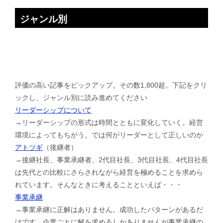
ジャンル別
評価の高い記事をピックアップ。その数1,800超。下記をクリ
ックし、ジャンル別に読み進めてください
リーダーシップについて
→リーダーシップの形式は時間とともに変化していく。経営
環境によってもちがう。では何がリーダーとして正しいのか
アトツギ
（後継者）
→後継社長、事業承継者、2代目社長、3代目社長、4代目社長
は先代との比較にさらされながら経営を極めることを求めら
れています。そんなときに考えることといえば・・・
事業承継
→事業承継に正解はありません。成功したパターンがあるだ
けです。企業ごとに解を求めるしかありませんが事業承継の