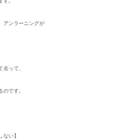
ます。
、アンラーニングが
て去って、
るのです。
しない】