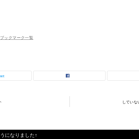
ブックマーク一覧
eet
か
していな
うになりました↑