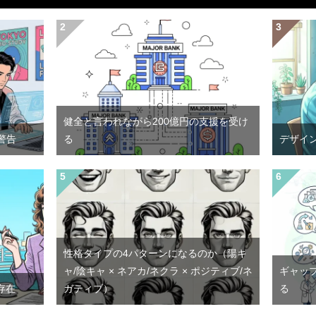
健全と言われながら200億円の支援を受け
警告
る
デザイ
性格タイプの4パターンになるのか（陽キ
ャ/陰キャ × ネアカ/ネクラ × ポジティブ/ネ
ギャッ
存在
ガティブ）
る