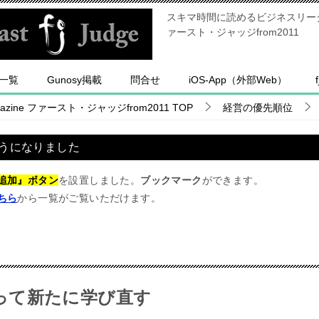
スキマ時間に読めるビジネスリーダー
ァースト・ジャッジfrom2011
一覧
Gunosy掲載
問合せ
iOS-App（外部Web）
ine ファースト・ジャッジfrom2011
TOP
経営の優先順位
うになりました
追加』ボタン
を設置しました。
ブックマーク
ができます。
ちら
から一覧がご覧いただけます。
って新たに学び直す