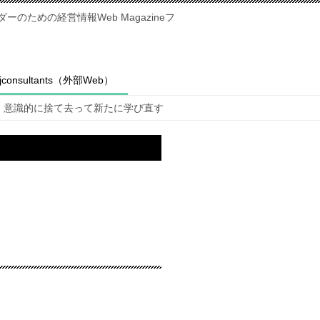
のための経営情報Web Magazineフ
fjconsultants（外部Web）
意識的に捨て去って新たに学び直す