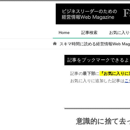
Home
記事検索
お気に入り
スキマ時間に読める経営情報Web Magaz
記事をブックマークできるよ
記事の
最下部
に
『お気に入りに
お気に入りに追加した記事は
こ
意識的に捨て去