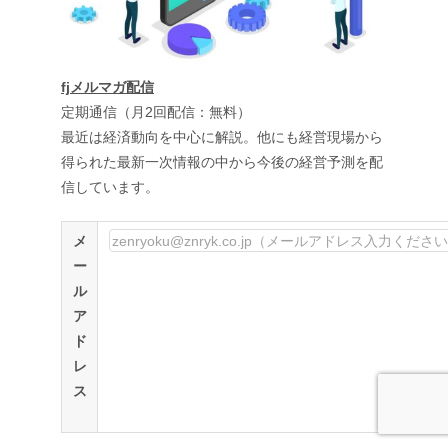
fjメルマガ配信
定期通信（月2回配信：無料）
最近は経済動向を中心に解説。他にも経営現場から
得られた最新一次情報の中から今後の経営予測を配
信しています。
メ
ー
ル
ア
ド
レ
ス