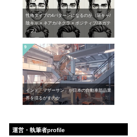
性格タイプの4パターンになるのか（陽キャ/
陰キャ × ネアカ/ネクラ × ポジティブ/ネガテ
ィブ）
インド「マザーサン」が日本の自動車部品業
界を揺るがすのか
運営・執筆者profile