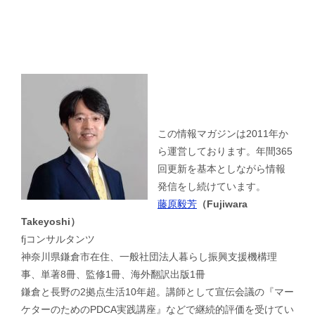
この情報マガジンは2011年か
ら運営しております。年間365
回更新を基本としながら情報
発信をし続けています。
藤原毅芳
（Fujiwara
Takeyoshi）
fjコンサルタンツ
神奈川県鎌倉市在住、一般社団法人暮らし振興支援機構理
事、単著8冊、監修1冊、海外翻訳出版1冊
鎌倉と長野の2拠点生活10年超。講師として宣伝会議の『マー
ケターのためのPDCA実践講座』などで継続的評価を受けてい