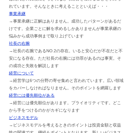
れています。そんなときに考えることといえば・・・
事業承継
→事業承継に正解はありません。成功したパターンがあるだ
けです。企業ごとに解を求めるしかありませんが事業承継の
悩みから成功事例まで取り上げています
社長の右腕
→社長の右腕であるNO.2の存在。いると安心だが不在だと不
安になる存在。ただ社長の右腕には功罪があるのは事実。そ
の成功と失敗を解説します
経営について
→経営学は6つの分野の寄せ集めと言われています。広い領域
をカバーしなければなりません。そのポイントを網羅します
経営には優先順位がある
→経営には優先順位があります。プライオリティです。どこ
から手をつけるのかがカギになります
ビジネスモデル
→ビジネスモデルを考えるときのポイントは投資金額と収益
性の関連です。継続もポイントとなります。新しいビジネス