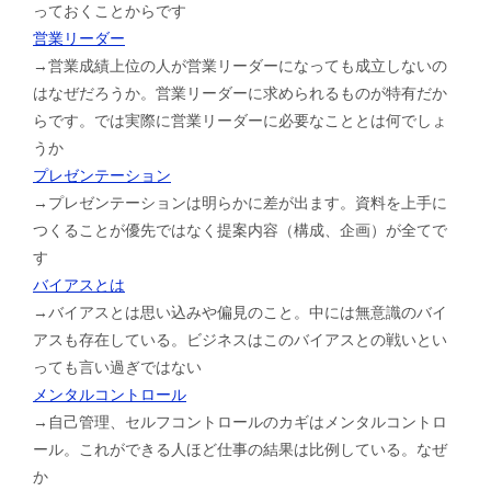
っておくことからです
営業リーダー
→営業成績上位の人が営業リーダーになっても成立しないの
はなぜだろうか。営業リーダーに求められるものが特有だか
らです。では実際に営業リーダーに必要なこととは何でしょ
うか
プレゼンテーション
→プレゼンテーションは明らかに差が出ます。資料を上手に
つくることが優先ではなく提案内容（構成、企画）が全てで
す
バイアスとは
→バイアスとは思い込みや偏見のこと。中には無意識のバイ
アスも存在している。ビジネスはこのバイアスとの戦いとい
っても言い過ぎではない
メンタルコントロール
→自己管理、セルフコントロールのカギはメンタルコントロ
ール。これができる人ほど仕事の結果は比例している。なぜ
か