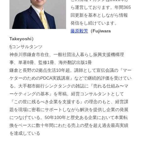
ら運営しております。年間365
回更新を基本としながら情報
発信をし続けています。
藤原毅芳
（Fujiwara
Takeyoshi）
fjコンサルタンツ
神奈川県鎌倉市在住、一般社団法人暮らし振興支援機構理
事、単著8冊、監修1冊、海外翻訳出版1冊
鎌倉と長野の2拠点生活10年超。講師として宣伝会議の『マー
ケターのためのPDCA実践講座』などで継続的評価を受けてい
る。大手都市銀行シンクタンクの雑誌に『売れる仕組み〜マ
ーケティングの基本』を寄稿。経営コンサルタントとして
『この世に残るべき企業を支援する』の理念のもと、経営課
題を現場に密着にサポートしながら解決を提供し企業の発展
につなげている。50年100年と歴史ある企業において本業転
換をベースに数十年間にわたる売上の壁を超え過去最高実績
を達成している