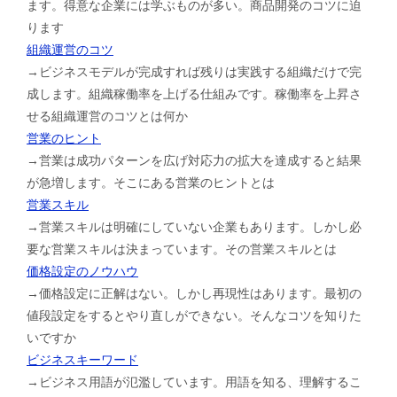
ます。得意な企業には学ぶものが多い。商品開発のコツに迫
ります
組織運営のコツ
→ビジネスモデルが完成すれば残りは実践する組織だけで完
成します。組織稼働率を上げる仕組みです。稼働率を上昇さ
せる組織運営のコツとは何か
営業のヒント
→営業は成功パターンを広げ対応力の拡大を達成すると結果
が急増します。そこにある営業のヒントとは
営業スキル
→営業スキルは明確にしていない企業もあります。しかし必
要な営業スキルは決まっています。その営業スキルとは
価格設定のノウハウ
→価格設定に正解はない。しかし再現性はあります。最初の
値段設定をするとやり直しができない。そんなコツを知りた
いですか
ビジネスキーワード
→ビジネス用語が氾濫しています。用語を知る、理解するこ