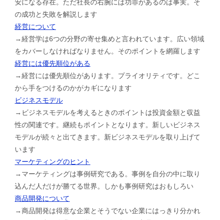
安になる存在。ただ社長の右腕には功罪があるのは事実。そ
の成功と失敗を解説します
経営について
→経営学は6つの分野の寄せ集めと言われています。広い領域
をカバーしなければなりません。そのポイントを網羅します
経営には優先順位がある
→経営には優先順位があります。プライオリティです。どこ
から手をつけるのかがカギになります
ビジネスモデル
→ビジネスモデルを考えるときのポイントは投資金額と収益
性の関連です。継続もポイントとなります。新しいビジネス
モデルが続々と出てきます。新ビジネスモデルを取り上げて
います
マーケティングのヒント
→マーケティングは事例研究である。事例を自分の中に取り
込んだ人だけが勝てる世界。しかも事例研究はおもしろい
商品開発について
→商品開発は得意な企業とそうでない企業にはっきり分かれ