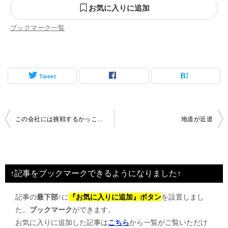
お気に入りに追加
ブックマーク一覧
Tweet
投
この会社には挑戦するかっこよさがある
地道が近道
稿
ナ
ビ
↑記事をブックマークできるようになりました↑
ゲ
記事の
最下部↑
に
『お気に入りに追加』ボタン
を設置しまし
ー
た。
ブックマーク
ができます。
シ
お気に入りに追加した記事は
こちら
から一覧がご覧いただけ