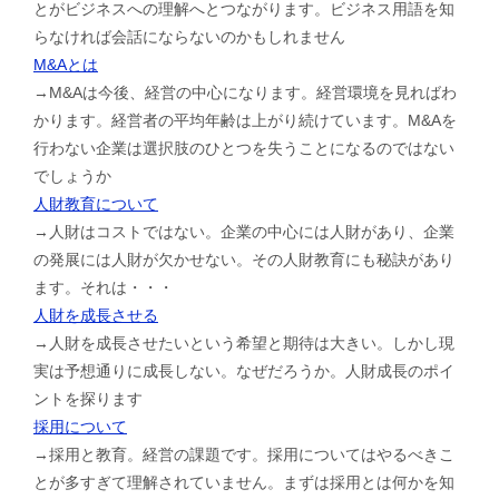
とがビジネスへの理解へとつながります。ビジネス用語を知
らなければ会話にならないのかもしれません
M&Aとは
→M&Aは今後、経営の中心になります。経営環境を見ればわ
かります。経営者の平均年齢は上がり続けています。M&Aを
行わない企業は選択肢のひとつを失うことになるのではない
でしょうか
人財教育について
→人財はコストではない。企業の中心には人財があり、企業
の発展には人財が欠かせない。その人財教育にも秘訣があり
ます。それは・・・
人財を成長させる
→人財を成長させたいという希望と期待は大きい。しかし現
実は予想通りに成長しない。なぜだろうか。人財成長のポイ
ントを探ります
採用について
→採用と教育。経営の課題です。採用についてはやるべきこ
とが多すぎて理解されていません。まずは採用とは何かを知