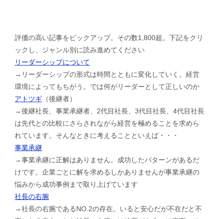
評価の高い記事をピックアップ。その数1,800超。下記をクリ
ックし、ジャンル別に読み進めてください
リーダーシップについて
→リーダーシップの形式は時間とともに変化していく。経営
環境によってもちがう。では何がリーダーとして正しいのか
アトツギ
（後継者）
→後継社長、事業承継者、2代目社長、3代目社長、4代目社長
は先代との比較にさらされながら経営を極めることを求めら
れています。そんなときに考えることといえば・・・
事業承継
→事業承継に正解はありません。成功したパターンがあるだ
けです。企業ごとに解を求めるしかありませんが事業承継の
悩みから成功事例まで取り上げています
社長の右腕
→社長の右腕であるNO.2の存在。いると安心だが不在だと不