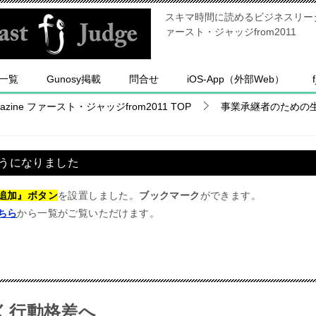
スキマ時間に読めるビジネスリーダー
ァースト・ジャッジfrom2011
一覧
Gunosy掲載
問合せ
iOS-App（外部Web）
ine ファースト・ジャッジfrom2011
TOP
事業承継者のための
うになりました
追加』ボタン
を設置しました。
ブックマーク
ができます。
ちら
から一覧がご覧いただけます。
く行動格差へ