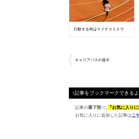
行動する時はマイナス１０で
投
キャリアパスの提示
稿
ナ
ビ
↑記事をブックマークできるよ
ゲ
ー
記事の
最下部↑
に
『お気に入りに
お気に入りに追加した記事は
こ
シ
ョ
ン