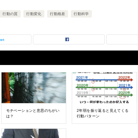
行動の質
行動変化
行動格差
行動科学
eet
モチベーションと意思のちがい
2年弱を振り返ると見えてくる
は？
行動パターン