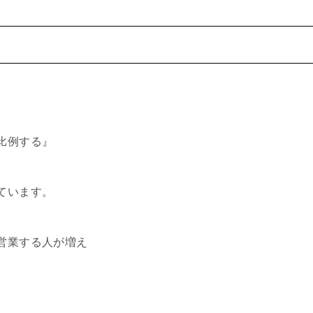
比例する』
ています。
営業する人が増え