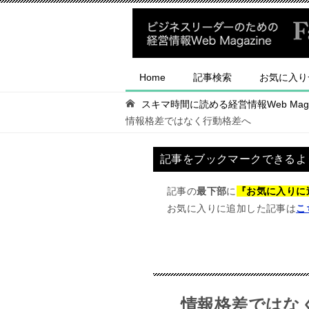
Home
記事検索
お気に入り
スキマ時間に読める経営情報Web Magaz
情報格差ではなく行動格差へ
記事をブックマークできるよ
記事の
最下部
に
『お気に入りに
お気に入りに追加した記事は
こ
情報格差ではな