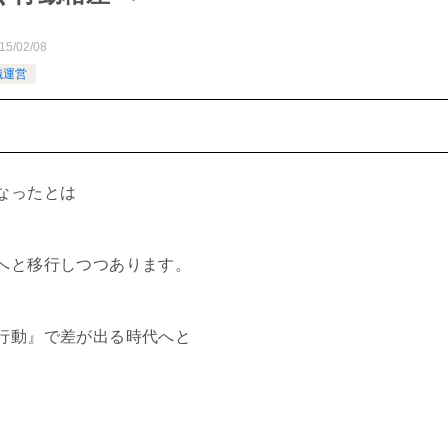
15/02/08
織運営
なったとは
へと移行しつつあります。
行動』で差が出る時代へと