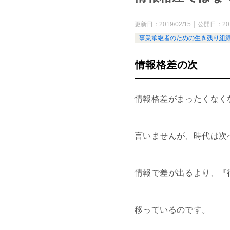
更新日：
2019/02/15
公開日：
20
事業承継者のための生き残り組
情報格差の次
情報格差がまったくなく
言いませんが、時代は次
情報で差が出るより、『
移っているのです。