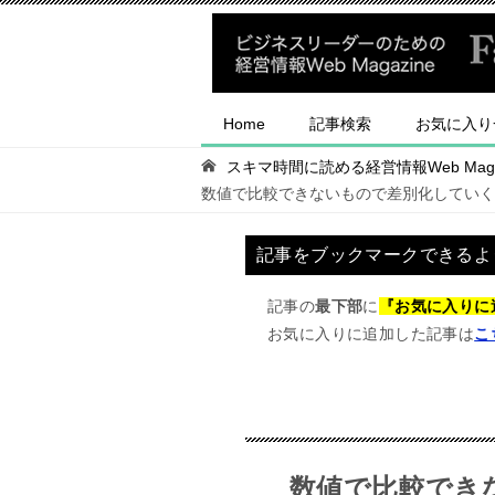
Home
記事検索
お気に入り
スキマ時間に読める経営情報Web Magaz
数値で比較できないもので差別化していく
記事をブックマークできるよ
記事の
最下部
に
『お気に入りに
お気に入りに追加した記事は
こ
数値で比較でき