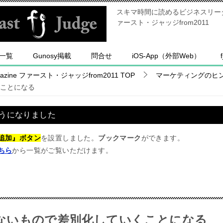
スキマ時間に読めるビジネスリーダー
ァースト・ジャッジfrom2011
一覧
Gunosy掲載
問合せ
iOS-App（外部Web）
ine ファースト・ジャッジfrom2011
TOP
マーケティングのヒ
ことになる
うになりました
追加』ボタン
を設置しました。
ブックマーク
ができます。
ちら
から一覧がご覧いただけます。
ないもので差別化していくことになる