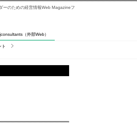
のための経営情報Web Magazineフ
fjconsultants（外部Web）
ント