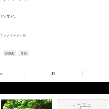
分ですね。
ブックマーク一覧
数値化
開発
eet