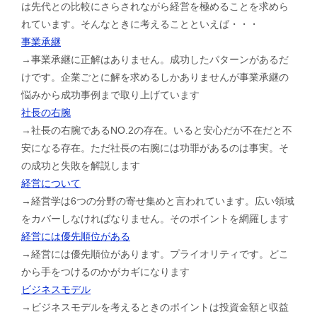
は先代との比較にさらされながら経営を極めることを求めら
れています。そんなときに考えることといえば・・・
事業承継
→事業承継に正解はありません。成功したパターンがあるだ
けです。企業ごとに解を求めるしかありませんが事業承継の
悩みから成功事例まで取り上げています
社長の右腕
→社長の右腕であるNO.2の存在。いると安心だが不在だと不
安になる存在。ただ社長の右腕には功罪があるのは事実。そ
の成功と失敗を解説します
経営について
→経営学は6つの分野の寄せ集めと言われています。広い領域
をカバーしなければなりません。そのポイントを網羅します
経営には優先順位がある
→経営には優先順位があります。プライオリティです。どこ
から手をつけるのかがカギになります
ビジネスモデル
→ビジネスモデルを考えるときのポイントは投資金額と収益