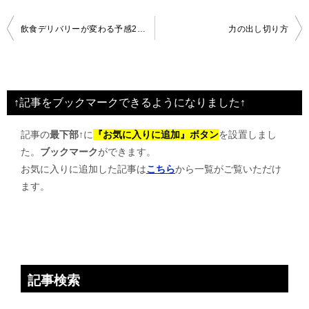
投
飲食デリバリーが変わる予感2016年
力の出し切り方
稿
ナ
ビ
↑記事をブックマークできるようになりました↑
ゲ
記事の
最下部↑
に
『お気に入りに追加』ボタン
を設置しまし
ー
た。
ブックマーク
ができます。
シ
お気に入りに追加した記事は
こちら
から一覧がご覧いただけ
ョ
ます。
ン
記事検索