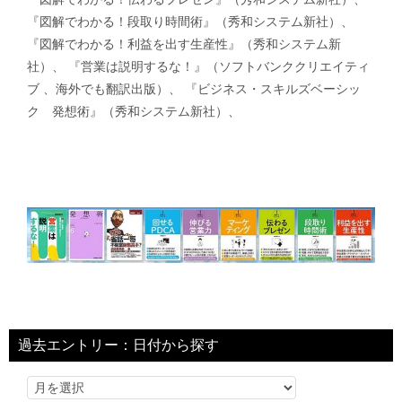
『図解でわかる！段取り時間術』（秀和システム新社）、
『図解でわかる！利益を出す生産性』（秀和システム新
社）、 『営業は説明するな！』（ソフトバンククリエイティ
ブ 、海外でも翻訳出版）、 『ビジネス・スキルズベーシッ
ク 発想術』（秀和システム新社）、
過去エントリー：日付から探す