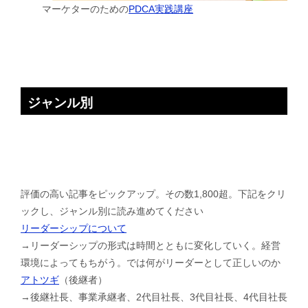
マーケターのための
PDCA実践講座
ジャンル別
評価の高い記事をピックアップ。その数1,800超。下記をクリ
ックし、ジャンル別に読み進めてください
リーダーシップについて
→リーダーシップの形式は時間とともに変化していく。経営
環境によってもちがう。では何がリーダーとして正しいのか
アトツギ
（後継者）
→後継社長、事業承継者、2代目社長、3代目社長、4代目社長