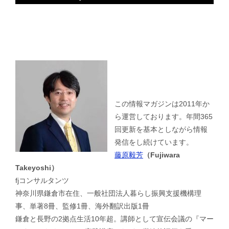
この情報マガジンは2011年か
ら運営しております。年間365
回更新を基本としながら情報
発信をし続けています。
藤原毅芳
（Fujiwara
Takeyoshi）
fjコンサルタンツ
神奈川県鎌倉市在住、一般社団法人暮らし振興支援機構理
事、単著8冊、監修1冊、海外翻訳出版1冊
鎌倉と長野の2拠点生活10年超。講師として宣伝会議の『マー