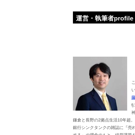
運営・執筆者profile
f
鎌倉と長野の2拠点生活10年超
銀行シンクタンクの雑誌に『売