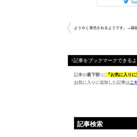
Tw
投
ようやく発売されるようです。→破綻
稿
ナ
ビ
↑記事をブックマークできるよ
ゲ
ー
記事の
最下部↑
に
『お気に入りに
お気に入りに追加した記事は
こ
シ
ョ
ン
記事検索