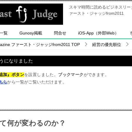
スキマ時間に読めるビジネスリーダー
ァースト・ジャッジfrom2011
一覧
Gunosy掲載
問合せ
iOS-App（外部Web）
ine ファースト・ジャッジfrom2011
TOP
経営の優先順位
うになりました
追加』ボタン
を設置しました。
ブックマーク
ができます。
ちら
から一覧がご覧いただけます。
って何が変わるのか？