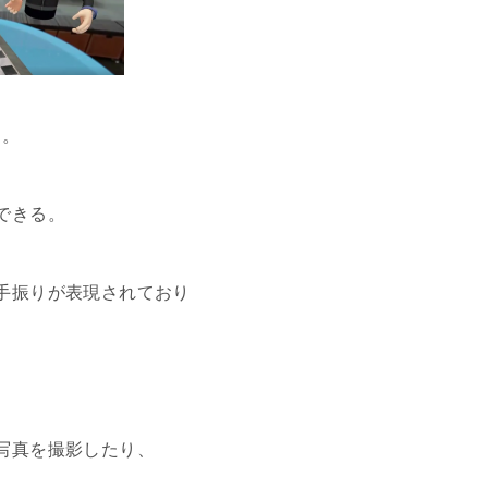
ム。
できる。
手振りが表現されており
写真を撮影したり、