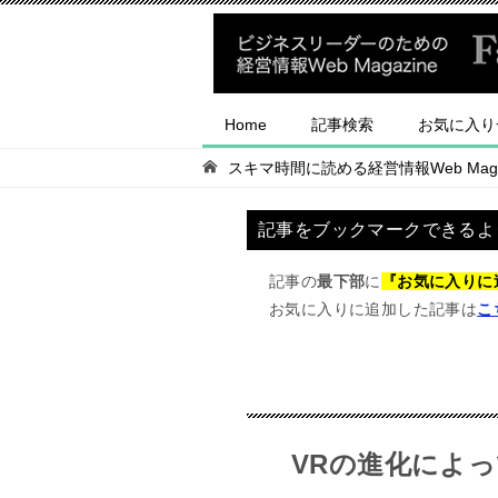
Home
記事検索
お気に入り
スキマ時間に読める経営情報Web Magaz
記事をブックマークできるよ
記事の
最下部
に
『お気に入りに
お気に入りに追加した記事は
こ
VRの進化によ