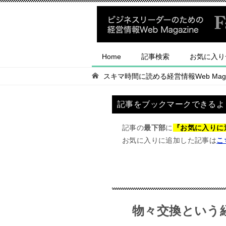
Home
記事検索
お気に入り
スキマ時間に読める経営情報Web Magaz
記事をブックマークできるよ
記事の
最下部
に
『お気に入りに
お気に入りに追加した記事は
こ
物々交換という