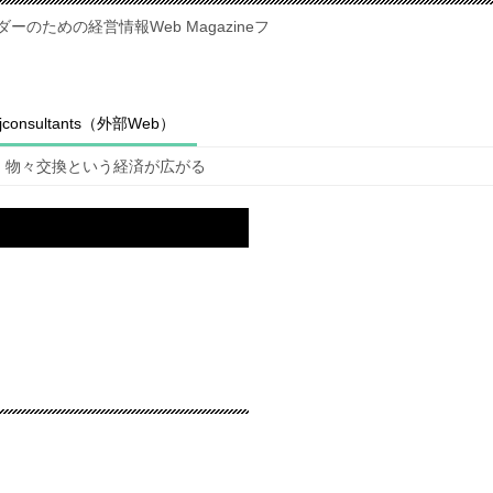
のための経営情報Web Magazineフ
fjconsultants（外部Web）
物々交換という経済が広がる