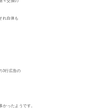
物々交換の
それ自体も
の3行広告の
が多かったようです。