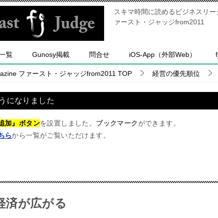
スキマ時間に読めるビジネスリーダー
ァースト・ジャッジfrom2011
一覧
Gunosy掲載
問合せ
iOS-App（外部Web）
ine ファースト・ジャッジfrom2011
TOP
経営の優先順位
うになりました
追加』ボタン
を設置しました。
ブックマーク
ができます。
ちら
から一覧がご覧いただけます。
経済が広がる