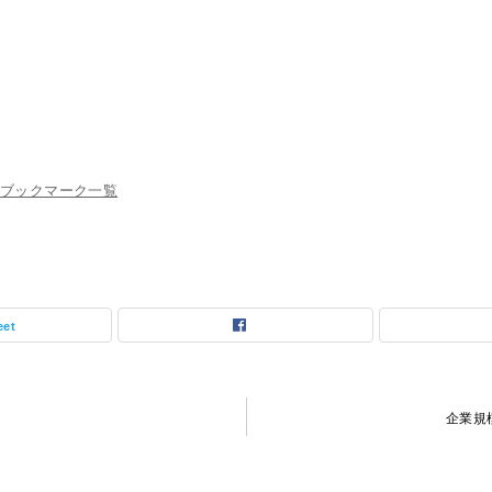
】
ブックマーク一覧
eet
」
企業規