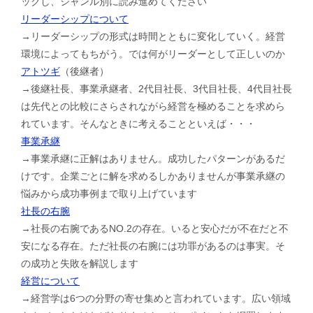
ックし、ジャンル別に読み進めてください
リーダーシップについて
→リーダーシップの形式は時間とともに変化していく。経営
環境によってもちがう。では何がリーダーとして正しいのか
アトツギ
（後継者）
→後継社長、事業承継者、2代目社長、3代目社長、4代目社長
は先代との比較にさらされながら経営を極めることを求めら
れています。そんなときに考えることといえば・・・
事業承継
→事業承継に正解はありません。成功したパターンがあるだ
けです。企業ごとに解を求めるしかありませんが事業承継の
悩みから成功事例まで取り上げています
社長の右腕
→社長の右腕であるNO.2の存在。いると安心だが不在だと不
安になる存在。ただ社長の右腕には功罪があるのは事実。そ
の成功と失敗を解説します
経営について
→経営学は6つの分野の寄せ集めと言われています。広い領域