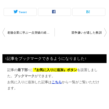
Tweet
投
老舗企業に学ぶ一点突破の経営戦略
競争嫌いが遺した教訓
稿
ナ
ビ
↑記事をブックマークできるようになりました↑
ゲ
記事の
最下部↑
に
『お気に入りに追加』ボタン
を設置しまし
ー
た。
ブックマーク
ができます。
シ
お気に入りに追加した記事は
こちら
から一覧がご覧いただけ
ョ
ます。
ン