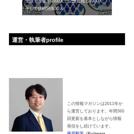
生涯で出会う5000人、記憶に残る1000人、
そして信頼関係30人
運営・執筆者profile
この情報マガジンは2011年か
ら運営しております。年間365
回更新を基本としながら情報
発信をし続けています。
藤原毅芳
（Fujiwara