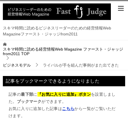
スキマ時間に読めるビジネスリーダーのための経営情報Web
Magazineファースト・ジャッジfrom2011
スキマ時間に読める経営情報Web Magazine ファースト・ジャッジ
from2011
TOP
ビジネスモデル
ライバルが手を組んだ事例がまた出てきた
記事をブックマークできるようになりました
記事の
最下部
に
『お気に入りに追加』ボタン
を設置しまし
た。
ブックマーク
ができます。
お気に入りに追加した記事は
こちら
から一覧がご覧いただ
けます。