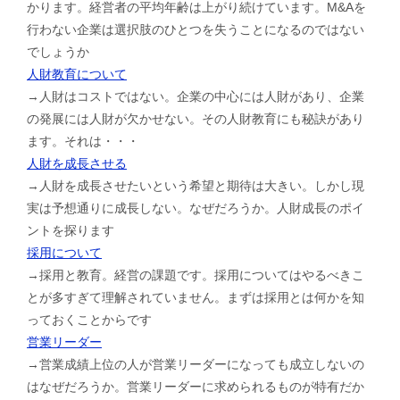
かります。経営者の平均年齢は上がり続けています。M&Aを
行わない企業は選択肢のひとつを失うことになるのではない
でしょうか
人財教育について
→人財はコストではない。企業の中心には人財があり、企業
の発展には人財が欠かせない。その人財教育にも秘訣があり
ます。それは・・・
人財を成長させる
→人財を成長させたいという希望と期待は大きい。しかし現
実は予想通りに成長しない。なぜだろうか。人財成長のポイ
ントを探ります
採用について
→採用と教育。経営の課題です。採用についてはやるべきこ
とが多すぎて理解されていません。まずは採用とは何かを知
っておくことからです
営業リーダー
→営業成績上位の人が営業リーダーになっても成立しないの
はなぜだろうか。営業リーダーに求められるものが特有だか