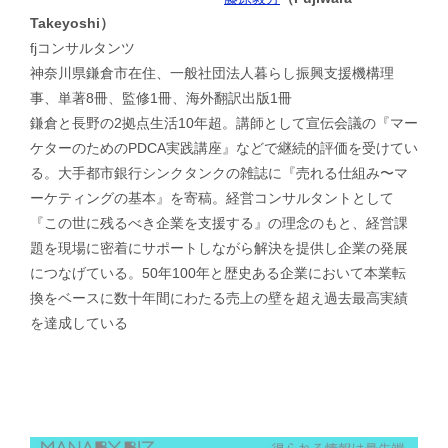
Takeyoshi）
fjコンサルタンツ
神奈川県鎌倉市在住、一般社団法人暮らし振興支援機構理
事、単著8冊、監修1冊、海外翻訳出版1冊
鎌倉と長野の2拠点生活10年超。講師として宣伝会議の『マー
ケターのためのPDCA実践講座』などで継続的評価を受けてい
る。大手都市銀行シンクタンクの雑誌に『売れる仕組み〜マ
ーケティングの基本』を寄稿。経営コンサルタントとして
『この世に残るべき企業を支援する』の理念のもと、経営課
題を現場に密着にサポートしながら解決を提供し企業の発展
につなげている。50年100年と歴史ある企業において本業転
換をベースに数十年間にわたる売上の壁を超え過去最高実績
を達成している