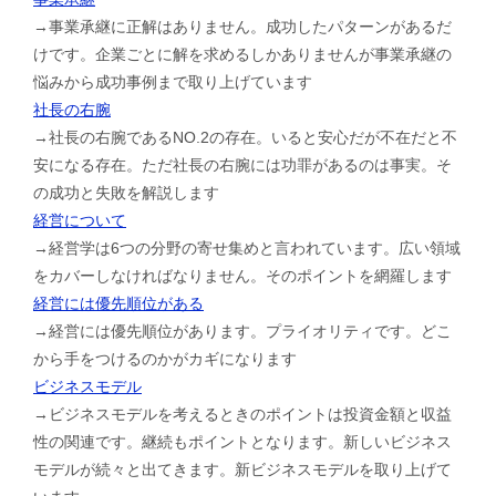
→事業承継に正解はありません。成功したパターンがあるだ
けです。企業ごとに解を求めるしかありませんが事業承継の
悩みから成功事例まで取り上げています
社長の右腕
→社長の右腕であるNO.2の存在。いると安心だが不在だと不
安になる存在。ただ社長の右腕には功罪があるのは事実。そ
の成功と失敗を解説します
経営について
→経営学は6つの分野の寄せ集めと言われています。広い領域
をカバーしなければなりません。そのポイントを網羅します
経営には優先順位がある
→経営には優先順位があります。プライオリティです。どこ
から手をつけるのかがカギになります
ビジネスモデル
→ビジネスモデルを考えるときのポイントは投資金額と収益
性の関連です。継続もポイントとなります。新しいビジネス
モデルが続々と出てきます。新ビジネスモデルを取り上げて