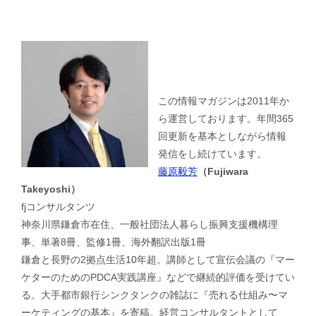
この情報マガジンは2011年か
ら運営しております。年間365
回更新を基本としながら情報
発信をし続けています。
藤原毅芳
（Fujiwara
Takeyoshi）
fjコンサルタンツ
神奈川県鎌倉市在住、一般社団法人暮らし振興支援機構理
事、単著8冊、監修1冊、海外翻訳出版1冊
鎌倉と長野の2拠点生活10年超。講師として宣伝会議の『マー
ケターのためのPDCA実践講座』などで継続的評価を受けてい
る。大手都市銀行シンクタンクの雑誌に『売れる仕組み〜マ
ーケティングの基本』を寄稿。経営コンサルタントとして