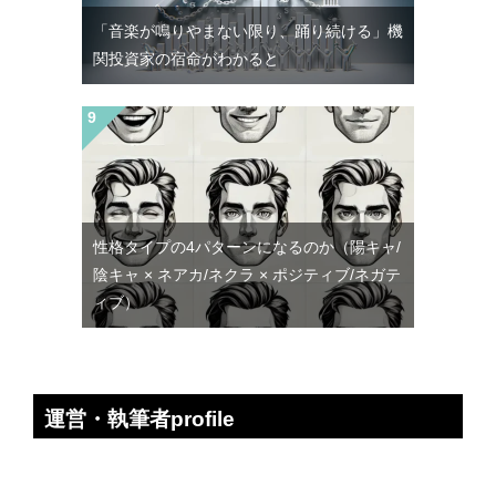
「音楽が鳴りやまない限り、踊り続ける」機
関投資家の宿命がわかると
性格タイプの4パターンになるのか（陽キャ/
陰キャ × ネアカ/ネクラ × ポジティブ/ネガテ
ィブ）
運営・執筆者profile