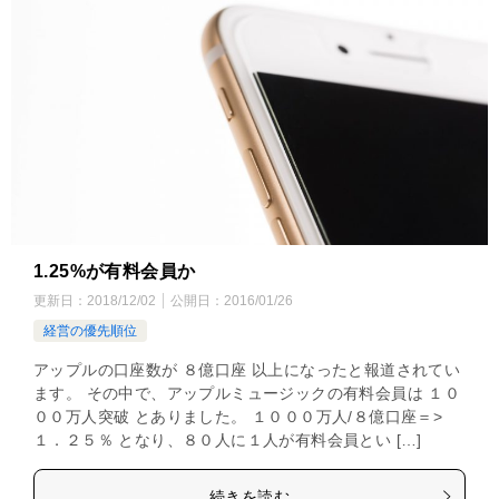
1.25%が有料会員か
更新日：
2018/12/02
公開日：
2016/01/26
経営の優先順位
アップルの口座数が ８億口座 以上になったと報道されてい
ます。 その中で、アップルミュージックの有料会員は １０
００万人突破 とありました。 １０００万人/８億口座＝>
１．２５％ となり、８０人に１人が有料会員とい […]
続きを読む