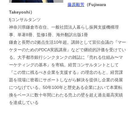
藤原毅芳
（Fujiwara
Takeyoshi）
fjコンサルタンツ
神奈川県鎌倉市在住、一般社団法人暮らし振興支援機構理
事、単著8冊、監修1冊、海外翻訳出版1冊
鎌倉と長野の2拠点生活10年超。講師として宣伝会議の『マー
ケターのためのPDCA実践講座』などで継続的評価を受けてい
る。大手都市銀行シンクタンクの雑誌に『売れる仕組み〜マ
ーケティングの基本』を寄稿。経営コンサルタントとして
『この世に残るべき企業を支援する』の理念のもと、経営課
題を現場に密着にサポートしながら解決を提供し企業の発展
につなげている。50年100年と歴史ある企業において本業転
換をベースに数十年間にわたる売上の壁を超え過去最高実績
を達成している