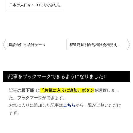
日本の人口を１００人でみたら
投
建設受注の統計データ
都道府県別自然増社会増見える化ツール
稿
ナ
ビ
↑記事をブックマークできるようになりました↑
ゲ
記事の
最下部↑
に
『お気に入りに追加』ボタン
を設置しまし
ー
た。
ブックマーク
ができます。
シ
お気に入りに追加した記事は
こちら
から一覧がご覧いただけ
ョ
ます。
ン