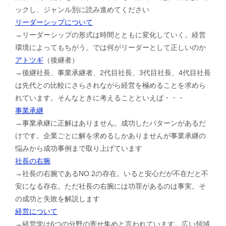
ックし、ジャンル別に読み進めてください
リーダーシップについて
→リーダーシップの形式は時間とともに変化していく。経営
環境によってもちがう。では何がリーダーとして正しいのか
アトツギ
（後継者）
→後継社長、事業承継者、2代目社長、3代目社長、4代目社長
は先代との比較にさらされながら経営を極めることを求めら
れています。そんなときに考えることといえば・・・
事業承継
→事業承継に正解はありません。成功したパターンがあるだ
けです。企業ごとに解を求めるしかありませんが事業承継の
悩みから成功事例まで取り上げています
社長の右腕
→社長の右腕であるNO.2の存在。いると安心だが不在だと不
安になる存在。ただ社長の右腕には功罪があるのは事実。そ
の成功と失敗を解説します
経営について
→経営学は6つの分野の寄せ集めと言われています。広い領域