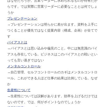
はなぜだろうか。営業リーダーに求められるものが特有だか
らです。では実際に営業リーダーに必要なこととは何でしょ
うか
プレゼンテーション
→プレゼンテーションは明らかに差が出ます。資料を上手に
つくることが優先ではなく提案内容（構成、企画）が全てで
す
バイアスとは
→バイアスとは思い込みや偏見のこと。中には無意識のバイ
アスも存在している。ビジネスはこのバイアスとの戦いとい
っても言い過ぎではない
メンタルコントロール
→自己管理、セルフコントロールのカギはメンタルコントロ
ール。これができる人ほど仕事の結果は比例している。なぜ
か
生産性について
→生産性については誤解があります。効率を上げるだけでは
ないのです。では、何がポイントなのでしょうか