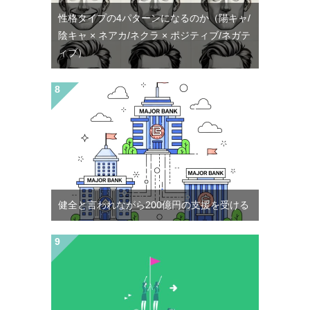
性格タイプの4パターンになるのか（陽キャ/
陰キャ × ネアカ/ネクラ × ポジティブ/ネガテ
ィブ）
健全と言われながら200億円の支援を受ける