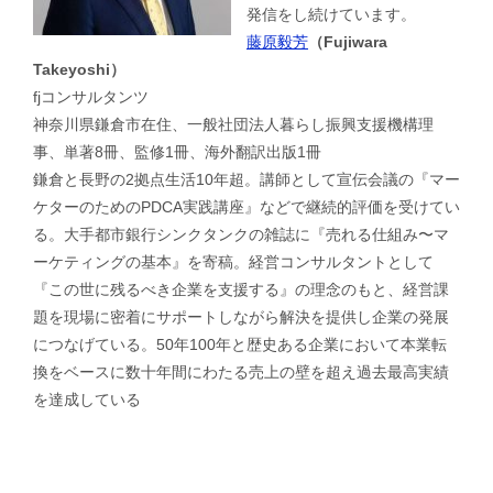
発信をし続けています。
藤原毅芳
（Fujiwara
Takeyoshi）
fjコンサルタンツ
神奈川県鎌倉市在住、一般社団法人暮らし振興支援機構理
事、単著8冊、監修1冊、海外翻訳出版1冊
鎌倉と長野の2拠点生活10年超。講師として宣伝会議の『マー
ケターのためのPDCA実践講座』などで継続的評価を受けてい
る。大手都市銀行シンクタンクの雑誌に『売れる仕組み〜マ
ーケティングの基本』を寄稿。経営コンサルタントとして
『この世に残るべき企業を支援する』の理念のもと、経営課
題を現場に密着にサポートしながら解決を提供し企業の発展
につなげている。50年100年と歴史ある企業において本業転
換をベースに数十年間にわたる売上の壁を超え過去最高実績
を達成している