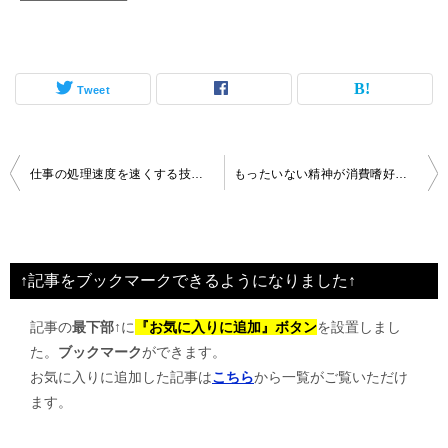
Tweet
投
仕事の処理速度を速くする技【速読】
もったいない精神が消費嗜好を変化させる
稿
ナ
ビ
↑記事をブックマークできるようになりました↑
ゲ
記事の
最下部↑
に
『お気に入りに追加』ボタン
を設置しまし
ー
た。
ブックマーク
ができます。
シ
お気に入りに追加した記事は
こちら
から一覧がご覧いただけ
ョ
ます。
ン