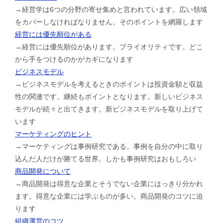
→経営学は6つの分野の寄せ集めと言われています。広い領域
をカバーしなければなりません。そのポイントを網羅します
経営には優先順位がある
→経営には優先順位があります。プライオリティです。どこ
から手をつけるのかがカギになります
ビジネスモデル
→ビジネスモデルを考えるときのポイントは投資金額と収益
性の関連です。継続もポイントとなります。新しいビジネス
モデルが続々と出てきます。新ビジネスモデルを取り上げて
います
マーケティングのヒント
→マーケティングは事例研究である。事例を自分の中に取り
込んだ人だけが勝てる世界。しかも事例研究はおもしろい
商品開発について
→商品開発は得意な企業とそうでない企業にはっきり分かれ
ます。得意な企業には学ぶものが多い。商品開発のコツに迫
ります
組織運営のコツ