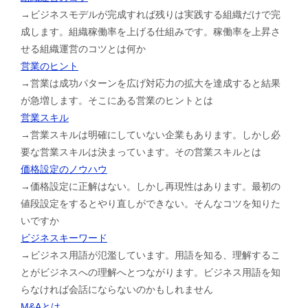
→ビジネスモデルが完成すれば残りは実践する組織だけで完
成します。組織稼働率を上げる仕組みです。稼働率を上昇さ
せる組織運営のコツとは何か
営業のヒント
→営業は成功パターンを広げ対応力の拡大を達成すると結果
が急増します。そこにある営業のヒントとは
営業スキル
→営業スキルは明確にしていない企業もあります。しかし必
要な営業スキルは決まっています。その営業スキルとは
価格設定のノウハウ
→価格設定に正解はない。しかし再現性はあります。最初の
値段設定をするとやり直しができない。そんなコツを知りた
いですか
ビジネスキーワード
→ビジネス用語が氾濫しています。用語を知る、理解するこ
とがビジネスへの理解へとつながります。ビジネス用語を知
らなければ会話にならないのかもしれません
M&Aとは