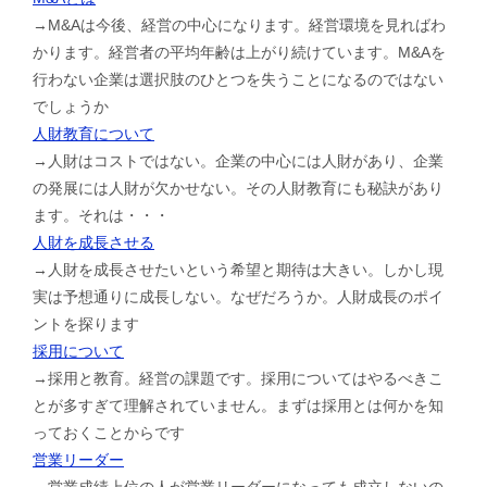
→M&Aは今後、経営の中心になります。経営環境を見ればわ
かります。経営者の平均年齢は上がり続けています。M&Aを
行わない企業は選択肢のひとつを失うことになるのではない
でしょうか
人財教育について
→人財はコストではない。企業の中心には人財があり、企業
の発展には人財が欠かせない。その人財教育にも秘訣があり
ます。それは・・・
人財を成長させる
→人財を成長させたいという希望と期待は大きい。しかし現
実は予想通りに成長しない。なぜだろうか。人財成長のポイ
ントを探ります
採用について
→採用と教育。経営の課題です。採用についてはやるべきこ
とが多すぎて理解されていません。まずは採用とは何かを知
っておくことからです
営業リーダー
→営業成績上位の人が営業リーダーになっても成立しないの