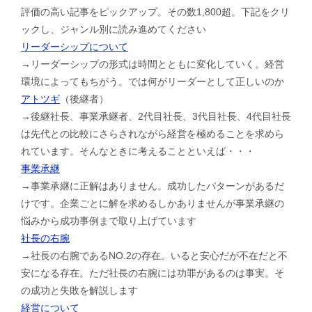
評価の高い記事をピックアップ。その数1,800超。下記をクリ
ックし、ジャンル別に読み進めてください
リーダーシップについて
→リーダーシップの形式は時間とともに変化していく。経営
環境によってもちがう。では何がリーダーとして正しいのか
アトツギ
（後継者）
→後継社長、事業承継者、2代目社長、3代目社長、4代目社長
は先代との比較にさらされながら経営を極めることを求めら
れています。そんなときに考えることといえば・・・
事業承継
→事業承継に正解はありません。成功したパターンがあるだ
けです。企業ごとに解を求めるしかありませんが事業承継の
悩みから成功事例まで取り上げています
社長の右腕
→社長の右腕であるNO.2の存在。いると安心だが不在だと不
安になる存在。ただ社長の右腕には功罪があるのは事実。そ
の成功と失敗を解説します
経営について