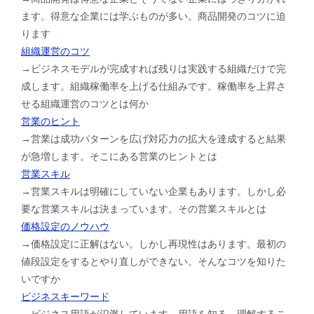
ます。得意な企業には学ぶものが多い。商品開発のコツに迫
ります
組織運営のコツ
→ビジネスモデルが完成すれば残りは実践する組織だけで完
成します。組織稼働率を上げる仕組みです。稼働率を上昇さ
せる組織運営のコツとは何か
営業のヒント
→営業は成功パターンを広げ対応力の拡大を達成すると結果
が急増します。そこにある営業のヒントとは
営業スキル
→営業スキルは明確にしていない企業もあります。しかし必
要な営業スキルは決まっています。その営業スキルとは
価格設定のノウハウ
→価格設定に正解はない。しかし再現性はあります。最初の
値段設定をするとやり直しができない。そんなコツを知りた
いですか
ビジネスキーワード
→ビジネス用語が氾濫しています。用語を知る、理解するこ