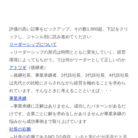
評価の高い記事をピックアップ。その数1,800超。下記をクリ
ックし、ジャンル別に読み進めてください
リーダーシップについて
→リーダーシップの形式は時間とともに変化していく。経営
環境によってもちがう。では何がリーダーとして正しいのか
アトツギ
（後継者）
→後継社長、事業承継者、2代目社長、3代目社長、4代目社長
は先代との比較にさらされながら経営を極めることを求めら
れています。そんなときに考えることといえば・・・
事業承継
→事業承継に正解はありません。成功したパターンがあるだ
けです。企業ごとに解を求めるしかありませんが事業承継の
悩みから成功事例まで取り上げています
社長の右腕
→社長の右腕であるNO.2の存在。いると安心だが不在だと不