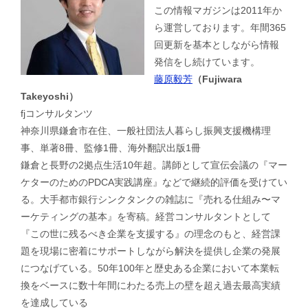
この情報マガジンは2011年か
ら運営しております。年間365
回更新を基本としながら情報
発信をし続けています。
藤原毅芳
（Fujiwara
Takeyoshi）
fjコンサルタンツ
神奈川県鎌倉市在住、一般社団法人暮らし振興支援機構理
事、単著8冊、監修1冊、海外翻訳出版1冊
鎌倉と長野の2拠点生活10年超。講師として宣伝会議の『マー
ケターのためのPDCA実践講座』などで継続的評価を受けてい
る。大手都市銀行シンクタンクの雑誌に『売れる仕組み〜マ
ーケティングの基本』を寄稿。経営コンサルタントとして
『この世に残るべき企業を支援する』の理念のもと、経営課
題を現場に密着にサポートしながら解決を提供し企業の発展
につなげている。50年100年と歴史ある企業において本業転
換をベースに数十年間にわたる売上の壁を超え過去最高実績
を達成している