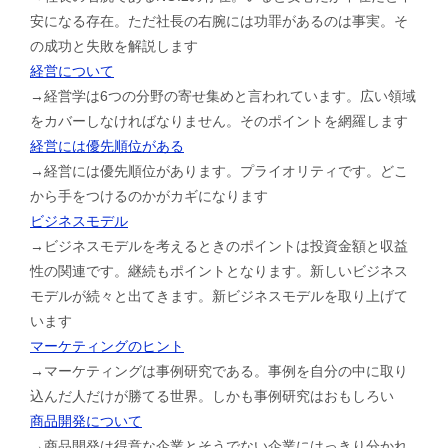
安になる存在。ただ社長の右腕には功罪があるのは事実。そ
の成功と失敗を解説します
経営について
→経営学は6つの分野の寄せ集めと言われています。広い領域
をカバーしなければなりません。そのポイントを網羅します
経営には優先順位がある
→経営には優先順位があります。プライオリティです。どこ
から手をつけるのかがカギになります
ビジネスモデル
→ビジネスモデルを考えるときのポイントは投資金額と収益
性の関連です。継続もポイントとなります。新しいビジネス
モデルが続々と出てきます。新ビジネスモデルを取り上げて
います
マーケティングのヒント
→マーケティングは事例研究である。事例を自分の中に取り
込んだ人だけが勝てる世界。しかも事例研究はおもしろい
商品開発について
→商品開発は得意な企業とそうでない企業にはっきり分かれ