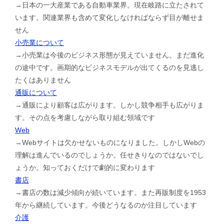
→日本の一大産業である自動車業界。現在岐路に立たされて
います。関連業界も含めて変化しなければならず目が離せま
せん
小売業について
→小売業は今後のビジネス形態が見えていません。まだ進化
の途中です。画期的なビジネスモデルが出てくるのを見逃し
たくはありません
通販について
→通販により顧客は広がります。しかし競争相手も広がりま
す。その点を考慮しながら取り組む領域です
Web
→Webサイトは欠かせないものになりました。しかしWebの
理解は進んでいるのでしょうか。任せきりなのではないでし
ょうか。知っておくだけで劇的に変わります
書店
→書店の数は減少傾向が続いています。また再販制度を1953
年から継続しています。今後どうなるのか注目しています
介護