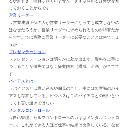
とが多すぎて理解されていません。まずは採用とは何かを知
っておくことからです
営業リーダー
→営業成績上位の人が営業リーダーになっても成立しないの
はなぜだろうか。営業リーダーに求められるものが特有だか
らです。では実際に営業リーダーに必要なこととは何でしょ
うか
プレゼンテーション
→プレゼンテーションは明らかに差が出ます。資料を上手に
つくることが優先ではなく提案内容（構成、企画）が全てで
す
バイアスとは
→バイアスとは思い込みや偏見のこと。中には無意識のバイ
アスも存在している。ビジネスはこのバイアスとの戦いとい
っても言い過ぎではない
メンタルコントロール
→自己管理、セルフコントロールのカギはメンタルコントロ
ール。これができる人ほど仕事の結果は比例している。なぜ