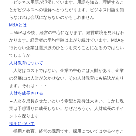
→ビジネス用語が氾濫しています。用語を知る、理解するこ
とがビジネスへの理解へとつながります。ビジネス用語を知
らなければ会話にならないのかもしれません
M&Aとは
→M&Aは今後、経営の中心になります。経営環境を見ればわ
かります。経営者の平均年齢は上がり続けています。M&Aを
行わない企業は選択肢のひとつを失うことになるのではない
でしょうか
人財教育について
→人財はコストではない。企業の中心には人財があり、企業
の発展には人財が欠かせない。その人財教育にも秘訣があり
ます。それは・・・
人財を成長させる
→人財を成長させたいという希望と期待は大きい。しかし現
実は予想通りに成長しない。なぜだろうか。人財成長のポイ
ントを探ります
採用について
→採用と教育。経営の課題です。採用についてはやるべきこ