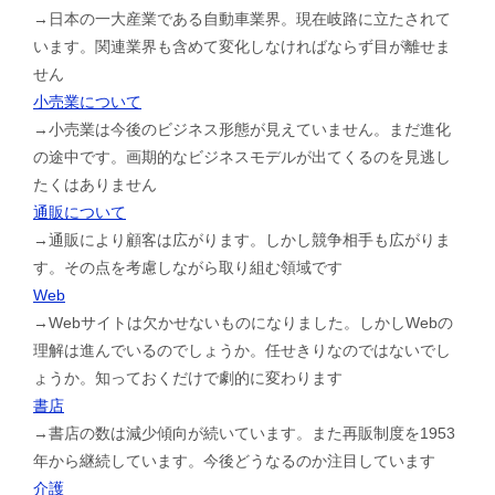
→日本の一大産業である自動車業界。現在岐路に立たされて
います。関連業界も含めて変化しなければならず目が離せま
せん
小売業について
→小売業は今後のビジネス形態が見えていません。まだ進化
の途中です。画期的なビジネスモデルが出てくるのを見逃し
たくはありません
通販について
→通販により顧客は広がります。しかし競争相手も広がりま
す。その点を考慮しながら取り組む領域です
Web
→Webサイトは欠かせないものになりました。しかしWebの
理解は進んでいるのでしょうか。任せきりなのではないでし
ょうか。知っておくだけで劇的に変わります
書店
→書店の数は減少傾向が続いています。また再販制度を1953
年から継続しています。今後どうなるのか注目しています
介護