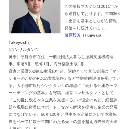
この情報マガジンは2011年か
ら運営しております。年間365
回更新を基本としながら情報
発信をし続けています。
藤原毅芳
（Fujiwara
Takeyoshi）
fjコンサルタンツ
神奈川県鎌倉市在住、一般社団法人暮らし振興支援機構理
事、単著8冊、監修1冊、海外翻訳出版1冊
鎌倉と長野の2拠点生活10年超。講師として宣伝会議の『マー
ケターのためのPDCA実践講座』などで継続的評価を受けてい
る。大手都市銀行シンクタンクの雑誌に『売れる仕組み〜マ
ーケティングの基本』を寄稿。経営コンサルタントとして
『この世に残るべき企業を支援する』の理念のもと、経営課
題を現場に密着にサポートしながら解決を提供し企業の発展
につなげている。50年100年と歴史ある企業において本業転
換をベースに数十年間にわたる売上の壁を超え過去最高実績
を達成している