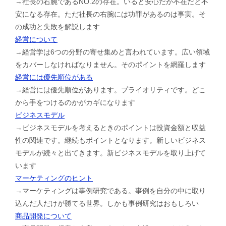
→社長の右腕であるNO.2の存在。いると安心だが不在だと不
安になる存在。ただ社長の右腕には功罪があるのは事実。そ
の成功と失敗を解説します
経営について
→経営学は6つの分野の寄せ集めと言われています。広い領域
をカバーしなければなりません。そのポイントを網羅します
経営には優先順位がある
→経営には優先順位があります。プライオリティです。どこ
から手をつけるのかがカギになります
ビジネスモデル
→ビジネスモデルを考えるときのポイントは投資金額と収益
性の関連です。継続もポイントとなります。新しいビジネス
モデルが続々と出てきます。新ビジネスモデルを取り上げて
います
マーケティングのヒント
→マーケティングは事例研究である。事例を自分の中に取り
込んだ人だけが勝てる世界。しかも事例研究はおもしろい
商品開発について