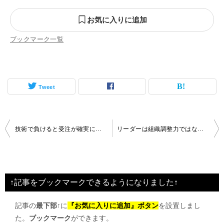
お気に入りに追加
ブックマーク一覧
Tweet
投
技術で負けると受注が確実に減る世界
リーダーは組織調整力ではなくトップと同じ発想を
稿
ナ
ビ
↑記事をブックマークできるようになりました↑
ゲ
記事の
最下部↑
に
『お気に入りに追加』ボタン
を設置しまし
ー
た。
ブックマーク
ができます。
シ