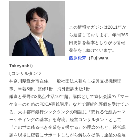
この情報マガジンは2011年か
ら運営しております。年間365
回更新を基本としながら情報
発信をし続けています。
藤原毅芳
（Fujiwara
Takeyoshi）
fjコンサルタンツ
神奈川県鎌倉市在住、一般社団法人暮らし振興支援機構理
事、単著8冊、監修1冊、海外翻訳出版1冊
鎌倉と長野の2拠点生活10年超。講師として宣伝会議の『マー
ケターのためのPDCA実践講座』などで継続的評価を受けてい
る。大手都市銀行シンクタンクの雑誌に『売れる仕組み〜マ
ーケティングの基本』を寄稿。経営コンサルタントとして
『この世に残るべき企業を支援する』の理念のもと、経営課
題を現場に密着にサポートしながら解決を提供し企業の発展