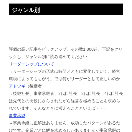
ジャンル別
評価の高い記事をピックアップ。その数1,800超。下記をクリ
ックし、ジャンル別に読み進めてください
リーダーシップについて
→リーダーシップの形式は時間とともに変化していく。経営
環境によってもちがう。では何がリーダーとして正しいのか
アトツギ
（後継者）
→後継社長、事業承継者、2代目社長、3代目社長、4代目社長
は先代との比較にさらされながら経営を極めることを求めら
れています。そんなときに考えることといえば・・・
事業承継
→事業承継に正解はありません。成功したパターンがあるだ
けです。企業ごとに解を求めるしかありませんが事業承継の