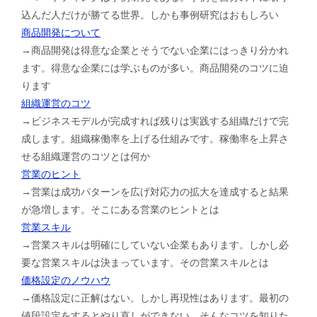
込んだ人だけが勝てる世界。しかも事例研究はおもしろい
商品開発について
→商品開発は得意な企業とそうでない企業にはっきり分かれ
ます。得意な企業には学ぶものが多い。商品開発のコツに迫
ります
組織運営のコツ
→ビジネスモデルが完成すれば残りは実践する組織だけで完
成します。組織稼働率を上げる仕組みです。稼働率を上昇さ
せる組織運営のコツとは何か
営業のヒント
→営業は成功パターンを広げ対応力の拡大を達成すると結果
が急増します。そこにある営業のヒントとは
営業スキル
→営業スキルは明確にしていない企業もあります。しかし必
要な営業スキルは決まっています。その営業スキルとは
価格設定のノウハウ
→価格設定に正解はない。しかし再現性はあります。最初の
値段設定をするとやり直しができない。そんなコツを知りた