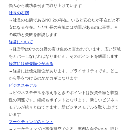
悩みから成功事例まで取り上げています
社長の右腕
→社長の右腕であるNO.2の存在。いると安心だが不在だと不
安になる存在。ただ社長の右腕には功罪があるのは事実。そ
の成功と失敗を解説します
経営について
→経営学は6つの分野の寄せ集めと言われています。広い領域
をカバーしなければなりません。そのポイントを網羅します
経営には優先順位がある
→経営には優先順位があります。プライオリティです。どこ
から手をつけるのかがカギになります
ビジネスモデル
→ビジネスモデルを考えるときのポイントは投資金額と収益
性の関連です。継続もポイントとなります。新しいビジネス
モデルが続々と出てきます。新ビジネスモデルを取り上げて
います
マーケティングのヒント
→マーケティングは事例研究である。事例を自分の中に取り