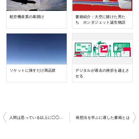
航空機産業の幕開け
書籍紹介：大空に賭けた男た
ち ホンダジェット誕生物語
ソケットに挿すだけ商品群
デジタルが過去の挫折を越えさ
せる
投
人間は思っている以上に◯◯◯◯の塊
発想法を学ぶに適した書籍とは
稿
ナ