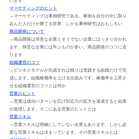
います
マーケティングのヒント
→マーケティングは事例研究である。事例を自分の中に取り
込んだ人だけが勝てる世界。しかも事例研究はおもしろい
商品開発について
→商品開発は得意な企業とそうでない企業にはっきり分かれ
ます。得意な企業には学ぶものが多い。商品開発のコツに迫
ります
組織運営のコツ
→ビジネスモデルが完成すれば残りは実践する組織だけで完
成します。組織稼働率を上げる仕組みです。稼働率を上昇さ
せる組織運営のコツとは何か
営業のヒント
→営業は成功パターンを広げ対応力の拡大を達成すると結果
が急増します。そこにある営業のヒントとは
営業スキル
→営業スキルは明確にしていない企業もあります。しかし必
要な営業スキルは決まっています。その営業スキルとは