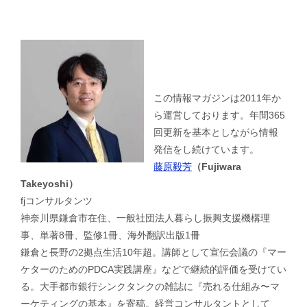
この情報マガジンは2011年か
ら運営しております。年間365
回更新を基本としながら情報
発信をし続けています。
藤原毅芳
（Fujiwara
Takeyoshi）
fjコンサルタンツ
神奈川県鎌倉市在住、一般社団法人暮らし振興支援機構理
事、単著8冊、監修1冊、海外翻訳出版1冊
鎌倉と長野の2拠点生活10年超。講師として宣伝会議の『マー
ケターのためのPDCA実践講座』などで継続的評価を受けてい
る。大手都市銀行シンクタンクの雑誌に『売れる仕組み〜マ
ーケティングの基本』を寄稿。経営コンサルタントとして