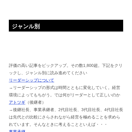
ジャンル別
評価の高い記事をピックアップ。その数1,800超。下記をクリ
ックし、ジャンル別に読み進めてください
リーダーシップについて
→リーダーシップの形式は時間とともに変化していく。経営
環境によってもちがう。では何がリーダーとして正しいのか
アトツギ
（後継者）
→後継社長、事業承継者、2代目社長、3代目社長、4代目社長
は先代との比較にさらされながら経営を極めることを求めら
れています。そんなときに考えることといえば・・・
事業承継