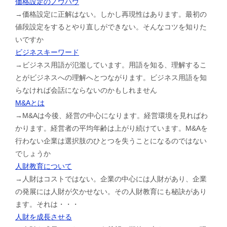
価格設定のノウハウ
→価格設定に正解はない。しかし再現性はあります。最初の
値段設定をするとやり直しができない。そんなコツを知りた
いですか
ビジネスキーワード
→ビジネス用語が氾濫しています。用語を知る、理解するこ
とがビジネスへの理解へとつながります。ビジネス用語を知
らなければ会話にならないのかもしれません
M&Aとは
→M&Aは今後、経営の中心になります。経営環境を見ればわ
かります。経営者の平均年齢は上がり続けています。M&Aを
行わない企業は選択肢のひとつを失うことになるのではない
でしょうか
人財教育について
→人財はコストではない。企業の中心には人財があり、企業
の発展には人財が欠かせない。その人財教育にも秘訣があり
ます。それは・・・
人財を成長させる