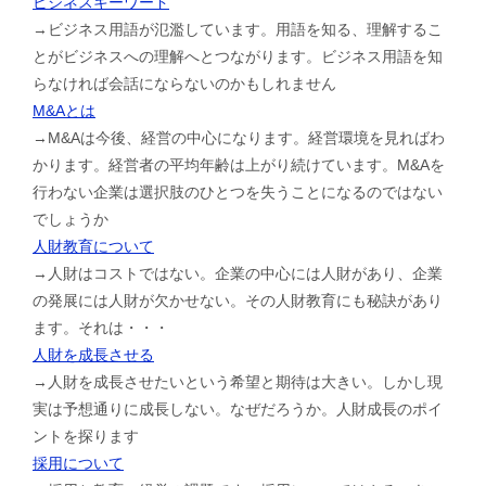
ビジネスキーワード
→ビジネス用語が氾濫しています。用語を知る、理解するこ
とがビジネスへの理解へとつながります。ビジネス用語を知
らなければ会話にならないのかもしれません
M&Aとは
→M&Aは今後、経営の中心になります。経営環境を見ればわ
かります。経営者の平均年齢は上がり続けています。M&Aを
行わない企業は選択肢のひとつを失うことになるのではない
でしょうか
人財教育について
→人財はコストではない。企業の中心には人財があり、企業
の発展には人財が欠かせない。その人財教育にも秘訣があり
ます。それは・・・
人財を成長させる
→人財を成長させたいという希望と期待は大きい。しかし現
実は予想通りに成長しない。なぜだろうか。人財成長のポイ
ントを探ります
採用について