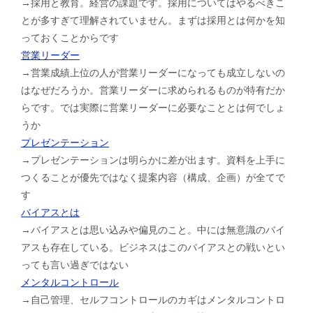
→採用と教育。経営の課題です。採用についてはやるべきこ
とが多すぎて理解されていません。まずは採用とは何かを知
っておくことからです
営業リーダー
→営業成績上位の人が営業リーダーになっても成立しないの
はなぜだろうか。営業リーダーに求められるものが特有だか
らです。では実際に営業リーダーに必要なこととは何でしょ
うか
プレゼンテーション
→プレゼンテーションは明らかに差が出ます。資料を上手に
つくることが優先ではなく提案内容（構成、企画）が全てで
す
バイアスとは
→バイアスとは思い込みや偏見のこと。中には無意識のバイ
アスも存在している。ビジネスはこのバイアスとの戦いとい
っても言い過ぎではない
メンタルコントロール
→自己管理、セルフコントロールのカギはメンタルコントロ