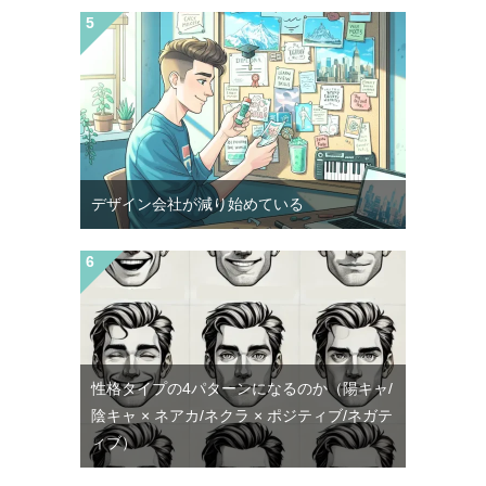
デザイン会社が減り始めている
性格タイプの4パターンになるのか（陽キャ/
陰キャ × ネアカ/ネクラ × ポジティブ/ネガテ
ィブ）