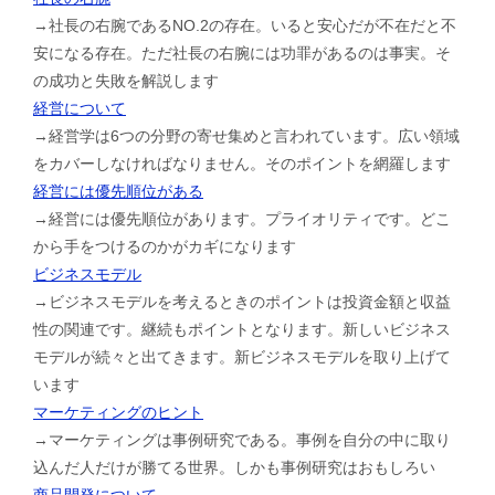
→社長の右腕であるNO.2の存在。いると安心だが不在だと不
安になる存在。ただ社長の右腕には功罪があるのは事実。そ
の成功と失敗を解説します
経営について
→経営学は6つの分野の寄せ集めと言われています。広い領域
をカバーしなければなりません。そのポイントを網羅します
経営には優先順位がある
→経営には優先順位があります。プライオリティです。どこ
から手をつけるのかがカギになります
ビジネスモデル
→ビジネスモデルを考えるときのポイントは投資金額と収益
性の関連です。継続もポイントとなります。新しいビジネス
モデルが続々と出てきます。新ビジネスモデルを取り上げて
います
マーケティングのヒント
→マーケティングは事例研究である。事例を自分の中に取り
込んだ人だけが勝てる世界。しかも事例研究はおもしろい
商品開発について