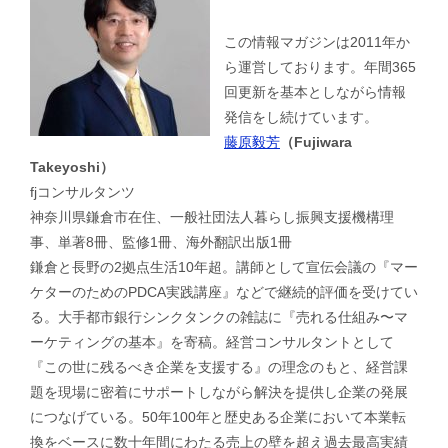
この情報マガジンは2011年か
ら運営しております。年間365
回更新を基本としながら情報
発信をし続けています。
藤原毅芳
（Fujiwara
Takeyoshi）
fjコンサルタンツ
神奈川県鎌倉市在住、一般社団法人暮らし振興支援機構理
事、単著8冊、監修1冊、海外翻訳出版1冊
鎌倉と長野の2拠点生活10年超。講師として宣伝会議の『マー
ケターのためのPDCA実践講座』などで継続的評価を受けてい
る。大手都市銀行シンクタンクの雑誌に『売れる仕組み〜マ
ーケティングの基本』を寄稿。経営コンサルタントとして
『この世に残るべき企業を支援する』の理念のもと、経営課
題を現場に密着にサポートしながら解決を提供し企業の発展
につなげている。50年100年と歴史ある企業において本業転
換をベースに数十年間にわたる売上の壁を超え過去最高実績