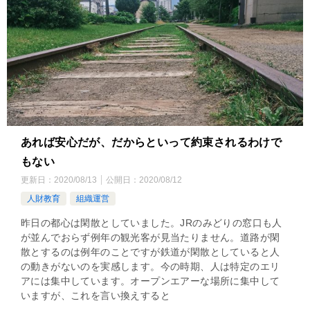
あれば安心だが、だからといって約束されるわけで
もない
更新日：
2020/08/13
公開日：
2020/08/12
人財教育
組織運営
昨日の都心は閑散としていました。JRのみどりの窓口も人
が並んでおらず例年の観光客が見当たりません。道路が閑
散とするのは例年のことですが鉄道が閑散としていると人
の動きがないのを実感します。今の時期、人は特定のエリ
アには集中しています。オープンエアーな場所に集中して
いますが、これを言い換えすると