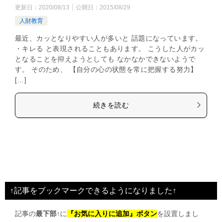
更新日：
2020/08/13
公開日：
2015/08/29
人財教育
最近、カッとなりやすい人が多いと 話題になっています。
・キレる と表現されることもあります。 こうした人がカッ
となることを抑えようとしても なかなかできないようで
す。 そのため、 【自分の心の状態を常に把握する努力】
[…]
続きを読む
↑記事をブックマークできるようになりました↑
記事の
最下部↑
に
『お気に入りに追加』ボタン
を設置しまし