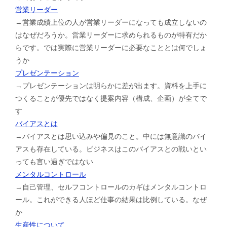
営業リーダー
→営業成績上位の人が営業リーダーになっても成立しないの
はなぜだろうか。営業リーダーに求められるものが特有だか
らです。では実際に営業リーダーに必要なこととは何でしょ
うか
プレゼンテーション
→プレゼンテーションは明らかに差が出ます。資料を上手に
つくることが優先ではなく提案内容（構成、企画）が全てで
す
バイアスとは
→バイアスとは思い込みや偏見のこと。中には無意識のバイ
アスも存在している。ビジネスはこのバイアスとの戦いとい
っても言い過ぎではない
メンタルコントロール
→自己管理、セルフコントロールのカギはメンタルコントロ
ール。これができる人ほど仕事の結果は比例している。なぜ
か
生産性について