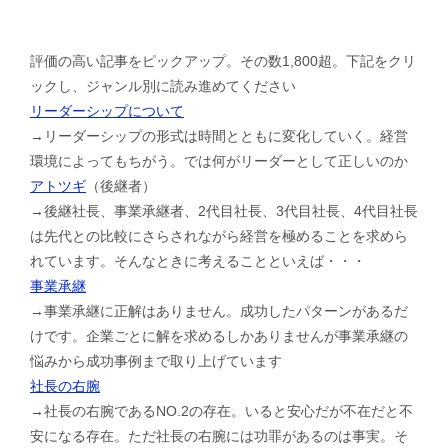
評価の高い記事をピックアップ。その数1,800超。下記をクリ
ックし、ジャンル別に読み進めてください
リーダーシップについて
→リーダーシップの形式は時間とともに変化していく。経営
環境によってもちがう。では何がリーダーとして正しいのか
アトツギ
（後継者）
→後継社長、事業承継者、2代目社長、3代目社長、4代目社長
は先代との比較にさらされながら経営を極めることを求めら
れています。そんなときに考えることといえば・・・
事業承継
→事業承継に正解はありません。成功したパターンがあるだ
けです。企業ごとに解を求めるしかありませんが事業承継の
悩みから成功事例まで取り上げています
社長の右腕
→社長の右腕であるNO.2の存在。いると安心だが不在だと不
安になる存在。ただ社長の右腕には功罪があるのは事実。そ