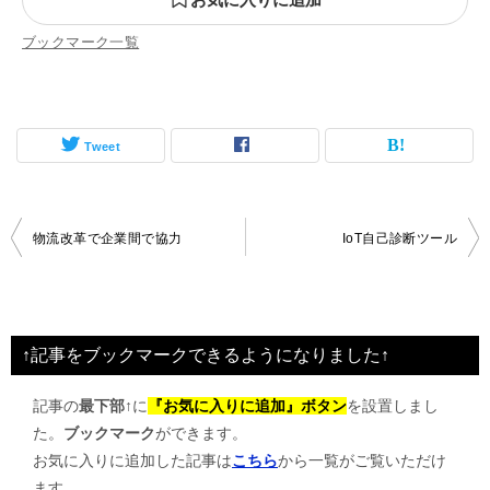
ブックマーク一覧
Tweet
投
物流改革で企業間で協力
IoT自己診断ツール
稿
ナ
ビ
↑記事をブックマークできるようになりました↑
ゲ
記事の
最下部↑
に
『お気に入りに追加』ボタン
を設置しまし
ー
た。
ブックマーク
ができます。
シ
お気に入りに追加した記事は
こちら
から一覧がご覧いただけ
ョ
ます。