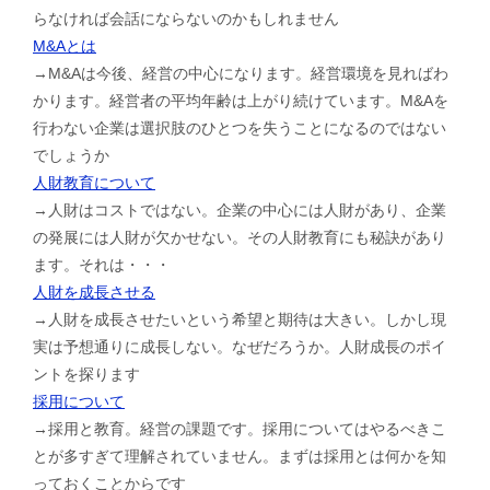
らなければ会話にならないのかもしれません
M&Aとは
→M&Aは今後、経営の中心になります。経営環境を見ればわ
かります。経営者の平均年齢は上がり続けています。M&Aを
行わない企業は選択肢のひとつを失うことになるのではない
でしょうか
人財教育について
→人財はコストではない。企業の中心には人財があり、企業
の発展には人財が欠かせない。その人財教育にも秘訣があり
ます。それは・・・
人財を成長させる
→人財を成長させたいという希望と期待は大きい。しかし現
実は予想通りに成長しない。なぜだろうか。人財成長のポイ
ントを探ります
採用について
→採用と教育。経営の課題です。採用についてはやるべきこ
とが多すぎて理解されていません。まずは採用とは何かを知
っておくことからです