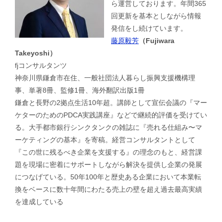
ら運営しております。年間365
回更新を基本としながら情報
発信をし続けています。
藤原毅芳
（Fujiwara
Takeyoshi）
fjコンサルタンツ
神奈川県鎌倉市在住、一般社団法人暮らし振興支援機構理
事、単著8冊、監修1冊、海外翻訳出版1冊
鎌倉と長野の2拠点生活10年超。講師として宣伝会議の『マー
ケターのためのPDCA実践講座』などで継続的評価を受けてい
る。大手都市銀行シンクタンクの雑誌に『売れる仕組み〜マ
ーケティングの基本』を寄稿。経営コンサルタントとして
『この世に残るべき企業を支援する』の理念のもと、経営課
題を現場に密着にサポートしながら解決を提供し企業の発展
につなげている。50年100年と歴史ある企業において本業転
換をベースに数十年間にわたる売上の壁を超え過去最高実績
を達成している