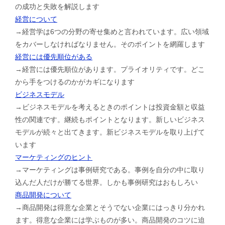
の成功と失敗を解説します
経営について
→経営学は6つの分野の寄せ集めと言われています。広い領域
をカバーしなければなりません。そのポイントを網羅します
経営には優先順位がある
→経営には優先順位があります。プライオリティです。どこ
から手をつけるのかがカギになります
ビジネスモデル
→ビジネスモデルを考えるときのポイントは投資金額と収益
性の関連です。継続もポイントとなります。新しいビジネス
モデルが続々と出てきます。新ビジネスモデルを取り上げて
います
マーケティングのヒント
→マーケティングは事例研究である。事例を自分の中に取り
込んだ人だけが勝てる世界。しかも事例研究はおもしろい
商品開発について
→商品開発は得意な企業とそうでない企業にはっきり分かれ
ます。得意な企業には学ぶものが多い。商品開発のコツに迫