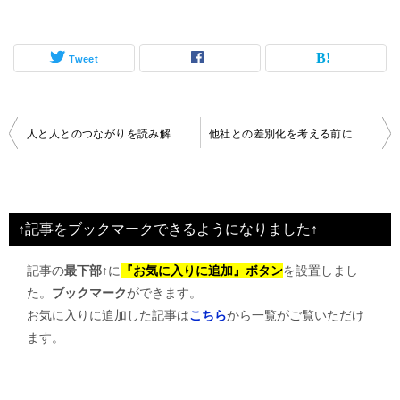
Tweet
投
人と人とのつながりを読み解きビジネスに活かす
他社との差別化を考える前に捨てること
稿
ナ
ビ
↑記事をブックマークできるようになりました↑
ゲ
記事の
最下部↑
に
『お気に入りに追加』ボタン
を設置しまし
ー
た。
ブックマーク
ができます。
シ
お気に入りに追加した記事は
こちら
から一覧がご覧いただけ
ョ
ます。
ン