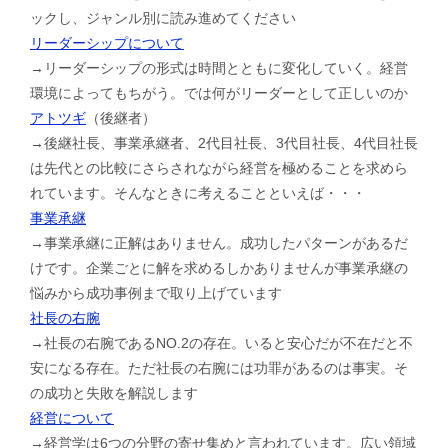
ックし、ジャンル別に読み進めてください
リーダーシップについて
→リーダーシップの形式は時間とともに変化していく。経営
環境によってもちがう。では何がリーダーとして正しいのか
アトツギ
（後継者）
→後継社長、事業承継者、2代目社長、3代目社長、4代目社長
は先代との比較にさらされながら経営を極めることを求めら
れています。そんなときに考えることといえば・・・
事業承継
→事業承継に正解はありません。成功したパターンがあるだ
けです。企業ごとに解を求めるしかありませんが事業承継の
悩みから成功事例まで取り上げています
社長の右腕
→社長の右腕であるNO.2の存在。いると安心だが不在だと不
安になる存在。ただ社長の右腕には功罪があるのは事実。そ
の成功と失敗を解説します
経営について
→経営学は6つの分野の寄せ集めと言われています。広い領域