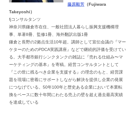
藤原毅芳
（Fujiwara
Takeyoshi）
fjコンサルタンツ
神奈川県鎌倉市在住、一般社団法人暮らし振興支援機構理
事、単著8冊、監修1冊、海外翻訳出版1冊
鎌倉と長野の2拠点生活10年超。講師として宣伝会議の『マー
ケターのためのPDCA実践講座』などで継続的評価を受けてい
る。大手都市銀行シンクタンクの雑誌に『売れる仕組み〜マ
ーケティングの基本』を寄稿。経営コンサルタントとして
『この世に残るべき企業を支援する』の理念のもと、経営課
題を現場に密着にサポートしながら解決を提供し企業の発展
につなげている。50年100年と歴史ある企業において本業転
換をベースに数十年間にわたる売上の壁を超え過去最高実績
を達成している