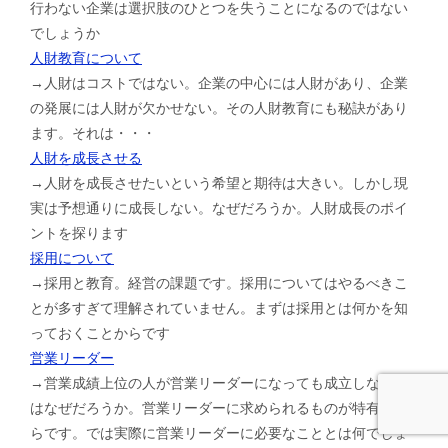
行わない企業は選択肢のひとつを失うことになるのではない
でしょうか
人財教育について
→人財はコストではない。企業の中心には人財があり、企業
の発展には人財が欠かせない。その人財教育にも秘訣があり
ます。それは・・・
人財を成長させる
→人財を成長させたいという希望と期待は大きい。しかし現
実は予想通りに成長しない。なぜだろうか。人財成長のポイ
ントを探ります
採用について
→採用と教育。経営の課題です。採用についてはやるべきこ
とが多すぎて理解されていません。まずは採用とは何かを知
っておくことからです
営業リーダー
→営業成績上位の人が営業リーダーになっても成立しないの
はなぜだろうか。営業リーダーに求められるものが特有だか
らです。では実際に営業リーダーに必要なこととは何でしょ