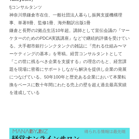
fjコンサルタンツ
神奈川県鎌倉市在住、一般社団法人暮らし振興支援機構理
事、単著8冊、監修1冊、海外翻訳出版1冊
鎌倉と長野の2拠点生活10年超。講師として宣伝会議の『マー
ケターのためのPDCA実践講座』などで継続的評価を受けてい
る。大手都市銀行シンクタンクの雑誌に『売れる仕組み〜マ
ーケティングの基本』を寄稿。経営コンサルタントとして
『この世に残るべき企業を支援する』の理念のもと、経営課
題を現場に密着にサポートしながら解決を提供し企業の発展
につなげている。50年100年と歴史ある企業において本業転
換をベースに数十年間にわたる売上の壁を超え過去最高実績
を達成している