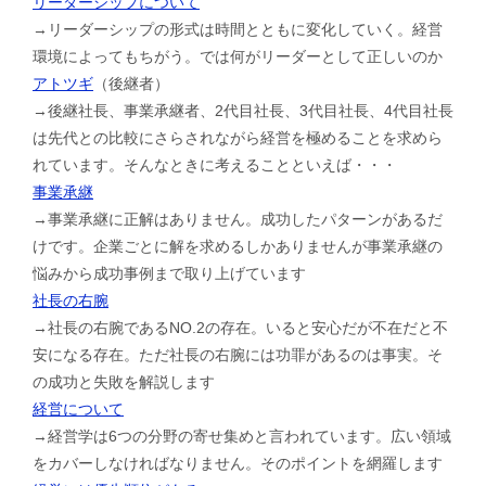
リーダーシップについて
→リーダーシップの形式は時間とともに変化していく。経営
環境によってもちがう。では何がリーダーとして正しいのか
アトツギ
（後継者）
→後継社長、事業承継者、2代目社長、3代目社長、4代目社長
は先代との比較にさらされながら経営を極めることを求めら
れています。そんなときに考えることといえば・・・
事業承継
→事業承継に正解はありません。成功したパターンがあるだ
けです。企業ごとに解を求めるしかありませんが事業承継の
悩みから成功事例まで取り上げています
社長の右腕
→社長の右腕であるNO.2の存在。いると安心だが不在だと不
安になる存在。ただ社長の右腕には功罪があるのは事実。そ
の成功と失敗を解説します
経営について
→経営学は6つの分野の寄せ集めと言われています。広い領域
をカバーしなければなりません。そのポイントを網羅します