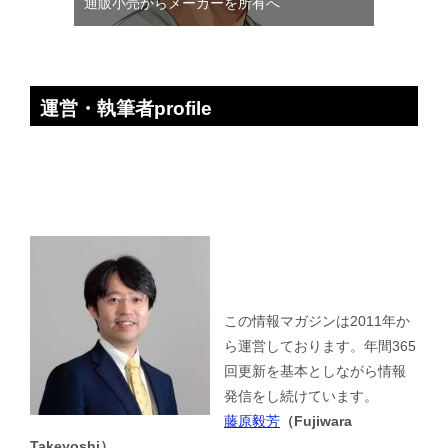
通販小売からメーカーを所有へ
運営・執筆者profile
この情報マガジンは2011年か
ら運営しております。年間365
回更新を基本としながら情報
発信をし続けています。
藤原毅芳
（Fujiwara
Takeyoshi）