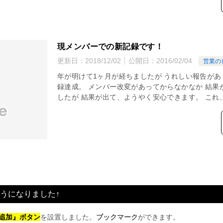
現メンバーでの新記録です！
更新日：
2018/12/02
公開日：
2016/02/04
営業の
年が明けて1ヶ月が経ちましたが うれしい報告があ
録達成。 メンバー改変があってからなかなか 結果
したが 結果が出て、ようやく安心できます。 これ、
うになりました↑
追加』ボタン
を設置しました。
ブックマーク
ができます。