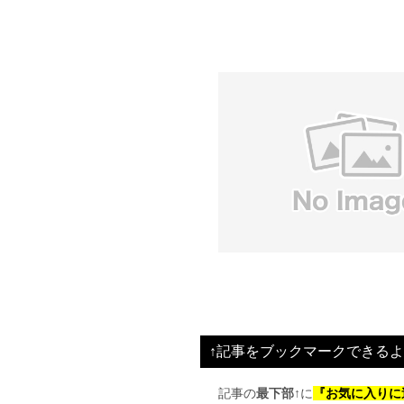
↑記事をブックマークできるよ
記事の
最下部↑
に
『お気に入りに