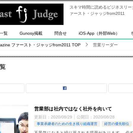
スキマ時間に読めるビジネスリーダー
ァースト・ジャッジfrom2011
一覧
Gunosy掲載
問合せ
iOS-App（外部Web）
ine ファースト・ジャッジfrom2011
TOP
営業リーダー
覧
営業部は社内ではなく社外を向いて
更新日：
2020/08/29
公開日：
2020/08/28
事業承継者のための生き残り組織運営
経営の優先順位
不景気になると繰り返される場面があります。 必