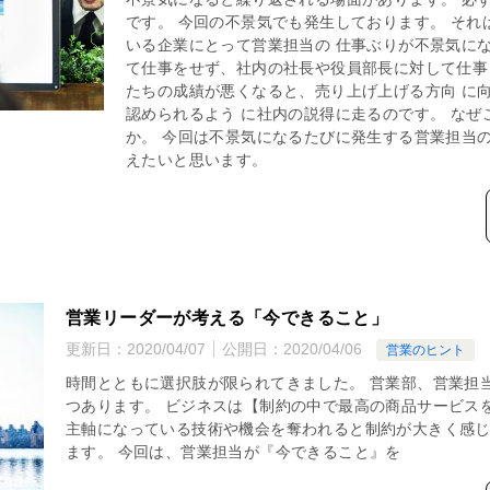
です。 今回の不景気でも発生しております。 それ
いる企業にとって営業担当の 仕事ぶりが不景気に
て仕事をせず、社内の社長や役員部長に対して仕事 
たちの成績が悪くなると、売り上げ上げる方向 に
認められるよう に社内の説得に走るのです。 なぜ
か。 今回は不景気になるたびに発生する営業担当の
えたいと思います。
営業リーダーが考える「今できること」
更新日：
2020/04/07
公開日：
2020/04/06
営業のヒント
時間とともに選択肢が限られてきました。 営業部、営業担
つあります。 ビジネスは【制約の中で最高の商品サービス
主軸になっている技術や機会を奪われると制約が大きく感じ
ます。 今回は、営業担当が『今できること』を