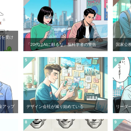
援を受け
「20代はAIに頼るな」脳科学者の警告
国家公
金アップ
デザイン会社が減り始めている
リーダ