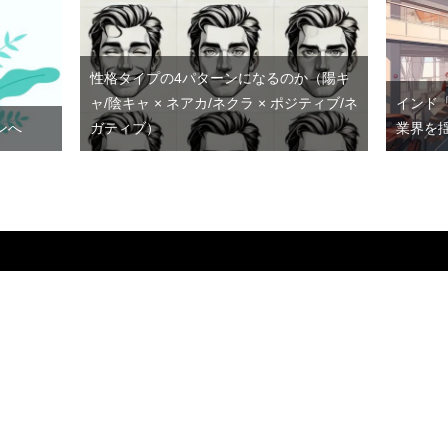
性格タイプの4パターンになるのか（陽キ
ャ/陰キャ × ネアカ/ネクラ × ポジティブ/ネ
インド
ンへ
ガティブ）
業界を