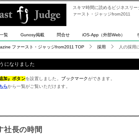
スキマ時間に読めるビジネスリーダー
ァースト・ジャッジfrom2011
一覧
Gunosy掲載
問合せ
iOS-App（外部Web）
ine ファースト・ジャッジfrom2011
TOP
採用
人の採用
うになりました
追加』ボタン
を設置しました。
ブックマーク
ができます。
ちら
から一覧がご覧いただけます。
す社長の時間