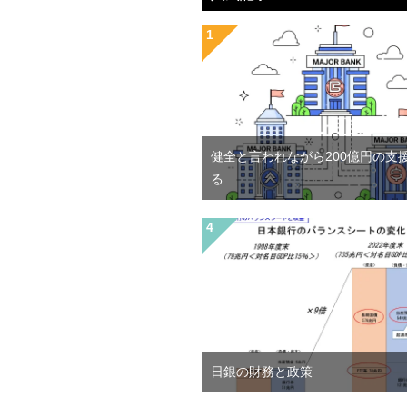
健全と言われながら200億円の支
る
日銀の財務と政策