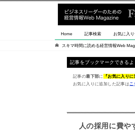
Home
記事検索
お気に入り
スキマ時間に読める経営情報Web Magaz
記事をブックマークできるよ
記事の
最下部
に
『お気に入りに
お気に入りに追加した記事は
こ
人の採用に費や