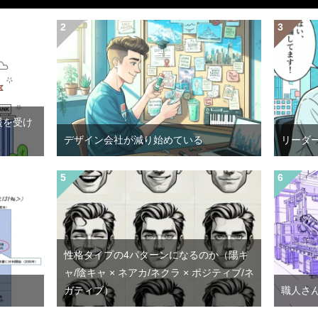
援を受け
デザイン会社が減り始めている
リーダ
性格タイプの4パターンになるのか（陽キ
ャ/陰キャ × ネアカ/ネクラ × ポジティブ/ネ
ガティブ）
職人さ