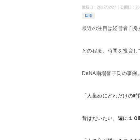
更新日：
2022/02/27
公開日：
20
採用
最近の注目は経営者自身
どの程度、時間を投資し
DeNA南場智子氏の事例
「人集めにどれだけの時
昔はだいたい、
週に１０