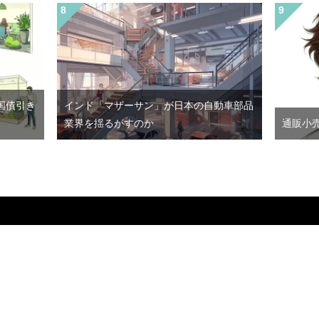
国債引き
インド「マザーサン」が日本の自動車部品
業界を揺るがすのか
通販小