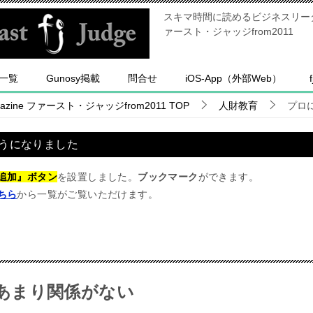
スキマ時間に読めるビジネスリーダー
ァースト・ジャッジfrom2011
一覧
Gunosy掲載
問合せ
iOS-App（外部Web）
ine ファースト・ジャッジfrom2011
TOP
人財教育
プロ
うになりました
追加』ボタン
を設置しました。
ブックマーク
ができます。
ちら
から一覧がご覧いただけます。
あまり関係がない