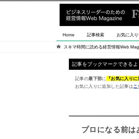
Home
記事検索
お気に入り
スキマ時間に読める経営情報Web Magaz
記事をブックマークできるよ
記事の
最下部
に
『お気に入りに
お気に入りに追加した記事は
こ
プロになる前は