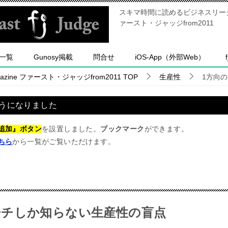
スキマ時間に読めるビジネスリーダー
ァースト・ジャッジfrom2011
一覧
Gunosy掲載
問合せ
iOS-App（外部Web）
ine ファースト・ジャッジfrom2011
TOP
生産性
1方向
うになりました
追加』ボタン
を設置しました。
ブックマーク
ができます。
ちら
から一覧がご覧いただけます。
ーチしか知らない生産性の盲点