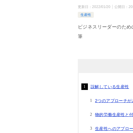
更新日：
2022/01/20
公開日：
20
生産性
ビジネスリーダーのためのW
筆
誤解している生産性
2つのアプローチが
物的労働生産性と
生産性へのアプロ