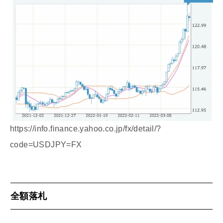
https://info.finance.yahoo.co.jp/fx/detail/?
code=USDJPY=FX
全額落札