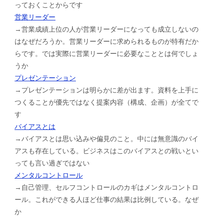
っておくことからです
営業リーダー
→営業成績上位の人が営業リーダーになっても成立しないの
はなぜだろうか。営業リーダーに求められるものが特有だか
らです。では実際に営業リーダーに必要なこととは何でしょ
うか
プレゼンテーション
→プレゼンテーションは明らかに差が出ます。資料を上手に
つくることが優先ではなく提案内容（構成、企画）が全てで
す
バイアスとは
→バイアスとは思い込みや偏見のこと。中には無意識のバイ
アスも存在している。ビジネスはこのバイアスとの戦いとい
っても言い過ぎではない
メンタルコントロール
→自己管理、セルフコントロールのカギはメンタルコントロ
ール。これができる人ほど仕事の結果は比例している。なぜ
か