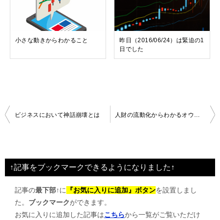
小さな動きからわかること
昨日（2016/06/24）は緊迫の1
日でした
投
ビジネスにおいて神話崩壊とは
人財の流動化からわかるオウンドメディアの加速
稿
ナ
ビ
↑記事をブックマークできるようになりました↑
ゲ
記事の
最下部↑
に
『お気に入りに追加』ボタン
を設置しまし
ー
た。
ブックマーク
ができます。
シ
お気に入りに追加した記事は
こちら
から一覧がご覧いただけ