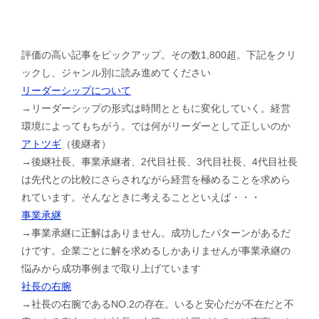
評価の高い記事をピックアップ。その数1,800超。下記をクリ
ックし、ジャンル別に読み進めてください
リーダーシップについて
→リーダーシップの形式は時間とともに変化していく。経営
環境によってもちがう。では何がリーダーとして正しいのか
アトツギ
（後継者）
→後継社長、事業承継者、2代目社長、3代目社長、4代目社長
は先代との比較にさらされながら経営を極めることを求めら
れています。そんなときに考えることといえば・・・
事業承継
→事業承継に正解はありません。成功したパターンがあるだ
けです。企業ごとに解を求めるしかありませんが事業承継の
悩みから成功事例まで取り上げています
社長の右腕
→社長の右腕であるNO.2の存在。いると安心だが不在だと不