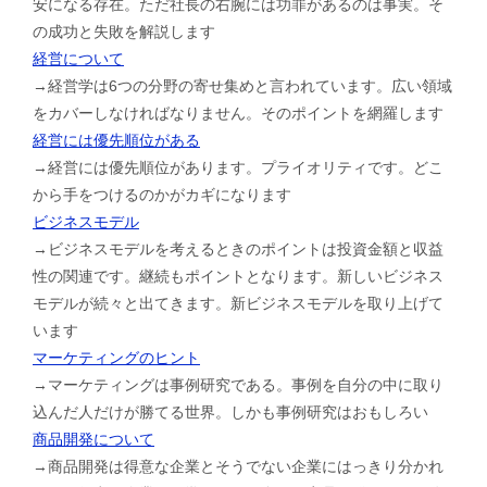
安になる存在。ただ社長の右腕には功罪があるのは事実。そ
の成功と失敗を解説します
経営について
→経営学は6つの分野の寄せ集めと言われています。広い領域
をカバーしなければなりません。そのポイントを網羅します
経営には優先順位がある
→経営には優先順位があります。プライオリティです。どこ
から手をつけるのかがカギになります
ビジネスモデル
→ビジネスモデルを考えるときのポイントは投資金額と収益
性の関連です。継続もポイントとなります。新しいビジネス
モデルが続々と出てきます。新ビジネスモデルを取り上げて
います
マーケティングのヒント
→マーケティングは事例研究である。事例を自分の中に取り
込んだ人だけが勝てる世界。しかも事例研究はおもしろい
商品開発について
→商品開発は得意な企業とそうでない企業にはっきり分かれ