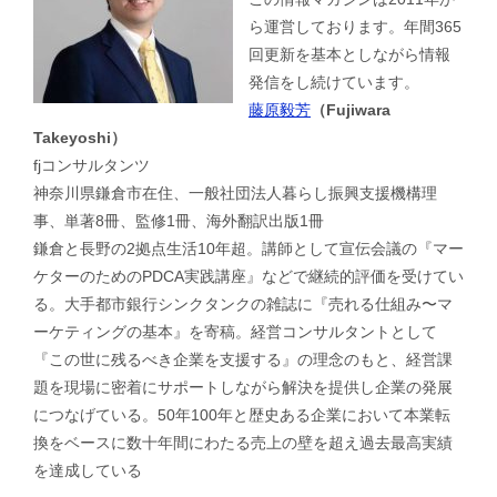
ら運営しております。年間365
回更新を基本としながら情報
発信をし続けています。
藤原毅芳
（Fujiwara
Takeyoshi）
fjコンサルタンツ
神奈川県鎌倉市在住、一般社団法人暮らし振興支援機構理
事、単著8冊、監修1冊、海外翻訳出版1冊
鎌倉と長野の2拠点生活10年超。講師として宣伝会議の『マー
ケターのためのPDCA実践講座』などで継続的評価を受けてい
る。大手都市銀行シンクタンクの雑誌に『売れる仕組み〜マ
ーケティングの基本』を寄稿。経営コンサルタントとして
『この世に残るべき企業を支援する』の理念のもと、経営課
題を現場に密着にサポートしながら解決を提供し企業の発展
につなげている。50年100年と歴史ある企業において本業転
換をベースに数十年間にわたる売上の壁を超え過去最高実績
を達成している