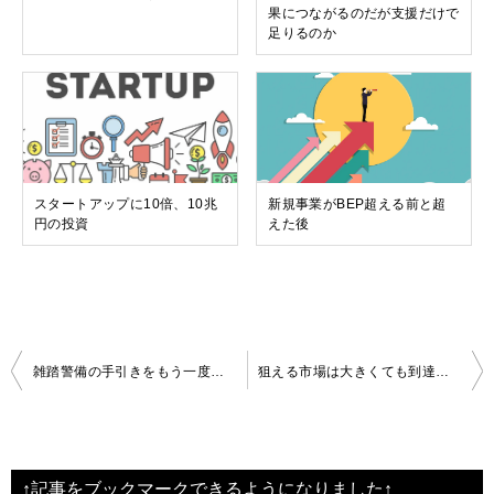
果につながるのだが支援だけで
足りるのか
スタートアップに10倍、10兆
新規事業がBEP超える前と超
円の投資
えた後
投
雑踏警備の手引きをもう一度読む時期へ
狙える市場は大きくても到達できる市場は限られている
稿
ナ
ビ
↑記事をブックマークできるようになりました↑