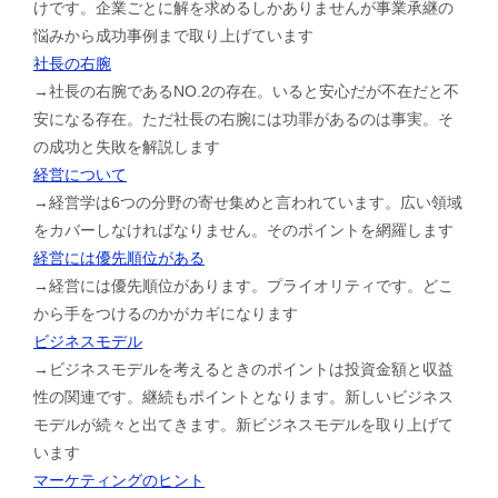
けです。企業ごとに解を求めるしかありませんが事業承継の
悩みから成功事例まで取り上げています
社長の右腕
→社長の右腕であるNO.2の存在。いると安心だが不在だと不
安になる存在。ただ社長の右腕には功罪があるのは事実。そ
の成功と失敗を解説します
経営について
→経営学は6つの分野の寄せ集めと言われています。広い領域
をカバーしなければなりません。そのポイントを網羅します
経営には優先順位がある
→経営には優先順位があります。プライオリティです。どこ
から手をつけるのかがカギになります
ビジネスモデル
→ビジネスモデルを考えるときのポイントは投資金額と収益
性の関連です。継続もポイントとなります。新しいビジネス
モデルが続々と出てきます。新ビジネスモデルを取り上げて
います
マーケティングのヒント