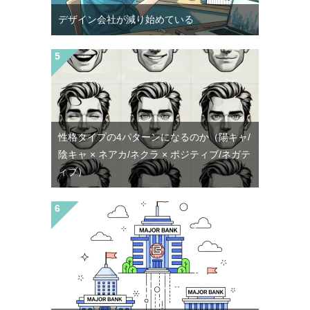
デザイン会社が減り始めている
性格タイプの4パターンになるのか（陽キャ/
陰キャ × ネアカ/ネクラ × ポジティブ/ネガテ
ィブ）