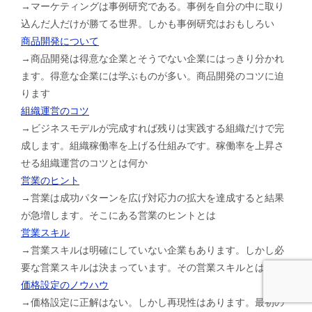
→マーケティングは事例研究である。事例を自分の中に取り
込んだ人だけが勝てる世界。しかも事例研究はおもしろい
商品開発について
→商品開発は得意な企業とそうでない企業にはっきり分かれ
ます。得意な企業には学ぶものが多い。商品開発のコツに迫
ります
組織運営のコツ
→ビジネスモデルが完成すれば残りは実践する組織だけで完
成します。組織稼働率を上げる仕組みです。稼働率を上昇さ
せる組織運営のコツとは何か
営業のヒント
→営業は成功パターンを広げ対応力の拡大を達成すると結果
が急増します。そこにある営業のヒントとは
営業スキル
→営業スキルは明確にしていない企業もあります。しかし必
要な営業スキルは決まっています。その営業スキルとは
価格設定のノウハウ
→価格設定に正解はない。しかし再現性はあります。最初の