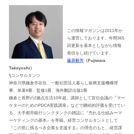
この情報マガジンは2011年か
ら運営しております。年間365
回更新を基本としながら情報
発信をし続けています。
藤原毅芳
（Fujiwara
Takeyoshi）
fjコンサルタンツ
神奈川県鎌倉市在住、一般社団法人暮らし振興支援機構理
事、単著8冊、監修1冊、海外翻訳出版1冊
鎌倉と長野の2拠点生活10年超。講師として宣伝会議の『マー
ケターのためのPDCA実践講座』などで継続的評価を受けてい
る。大手都市銀行シンクタンクの雑誌に『売れる仕組み〜マ
ーケティングの基本』を寄稿。経営コンサルタントとして
『この世に残るべき企業を支援する』の理念のもと、経営課