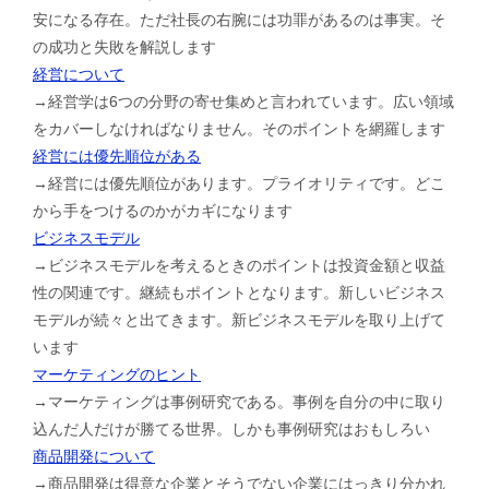
安になる存在。ただ社長の右腕には功罪があるのは事実。そ
の成功と失敗を解説します
経営について
→経営学は6つの分野の寄せ集めと言われています。広い領域
をカバーしなければなりません。そのポイントを網羅します
経営には優先順位がある
→経営には優先順位があります。プライオリティです。どこ
から手をつけるのかがカギになります
ビジネスモデル
→ビジネスモデルを考えるときのポイントは投資金額と収益
性の関連です。継続もポイントとなります。新しいビジネス
モデルが続々と出てきます。新ビジネスモデルを取り上げて
います
マーケティングのヒント
→マーケティングは事例研究である。事例を自分の中に取り
込んだ人だけが勝てる世界。しかも事例研究はおもしろい
商品開発について
→商品開発は得意な企業とそうでない企業にはっきり分かれ