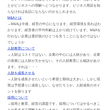
とがビジネスへの理解へとつながります。ビジネス用語を知
らなければ会話にならないのかもしれません
M&Aとは
→M&Aは今後、経営の中心になります。経営環境を見ればわ
かります。経営者の平均年齢は上がり続けています。M&Aを
行わない企業は選択肢のひとつを失うことになるのではない
でしょうか
人財教育について
→人財はコストではない。企業の中心には人財があり、企業
の発展には人財が欠かせない。その人財教育にも秘訣があり
ます。それは・・・
人財を成長させる
→人財を成長させたいという希望と期待は大きい。しかし現
実は予想通りに成長しない。なぜだろうか。人財成長のポイ
ントを探ります
採用について
→採用と教育。経営の課題です。採用についてはやるべきこ
とが多すぎて理解されていません。まずは採用とは何かを知