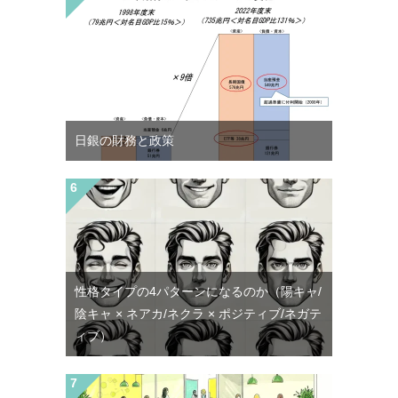
日銀の財務と政策
性格タイプの4パターンになるのか（陽キャ/
陰キャ × ネアカ/ネクラ × ポジティブ/ネガテ
ィブ）