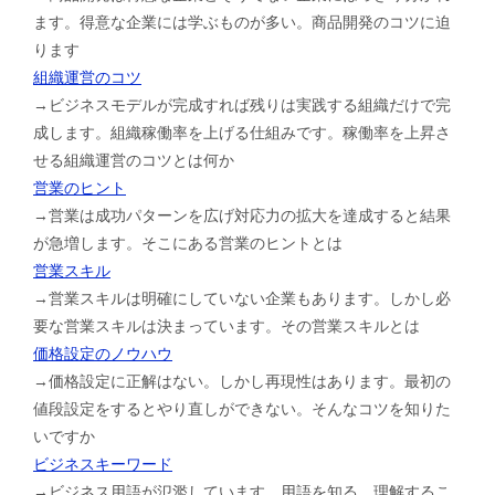
ます。得意な企業には学ぶものが多い。商品開発のコツに迫
ります
組織運営のコツ
→ビジネスモデルが完成すれば残りは実践する組織だけで完
成します。組織稼働率を上げる仕組みです。稼働率を上昇さ
せる組織運営のコツとは何か
営業のヒント
→営業は成功パターンを広げ対応力の拡大を達成すると結果
が急増します。そこにある営業のヒントとは
営業スキル
→営業スキルは明確にしていない企業もあります。しかし必
要な営業スキルは決まっています。その営業スキルとは
価格設定のノウハウ
→価格設定に正解はない。しかし再現性はあります。最初の
値段設定をするとやり直しができない。そんなコツを知りた
いですか
ビジネスキーワード
→ビジネス用語が氾濫しています。用語を知る、理解するこ