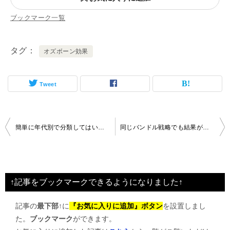
ブックマーク一覧
タグ
オズボーン効果
Tweet
投
簡単に年代別で分類してはいけないのかも
同じバンドル戦略でも結果がちがう理由とは
稿
ナ
ビ
↑記事をブックマークできるようになりました↑
ゲ
記事の
最下部↑
に
『お気に入りに追加』ボタン
を設置しまし
ー
た。
ブックマーク
ができます。
シ