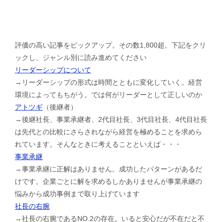
評価の高い記事をピックアップ。その数1,800超。下記をクリ
ックし、ジャンル別に読み進めてください
リーダーシップについて
→リーダーシップの形式は時間とともに変化していく。経営
環境によってもちがう。では何がリーダーとして正しいのか
アトツギ
（後継者）
→後継社長、事業承継者、2代目社長、3代目社長、4代目社長
は先代との比較にさらされながら経営を極めることを求めら
れています。そんなときに考えることといえば・・・
事業承継
→事業承継に正解はありません。成功したパターンがあるだ
けです。企業ごとに解を求めるしかありませんが事業承継の
悩みから成功事例まで取り上げています
社長の右腕
→社長の右腕であるNO.2の存在。いると安心だが不在だと不