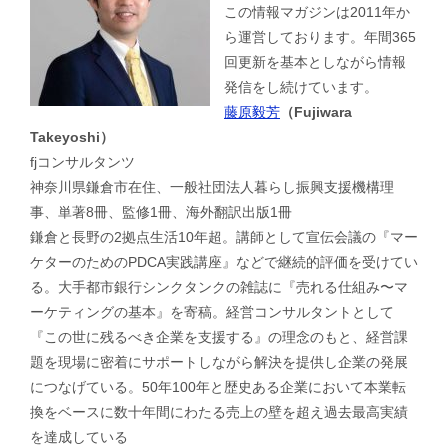
この情報マガジンは2011年か
ら運営しております。年間365
回更新を基本としながら情報
発信をし続けています。
藤原毅芳
（Fujiwara
Takeyoshi）
fjコンサルタンツ
神奈川県鎌倉市在住、一般社団法人暮らし振興支援機構理
事、単著8冊、監修1冊、海外翻訳出版1冊
鎌倉と長野の2拠点生活10年超。講師として宣伝会議の『マー
ケターのためのPDCA実践講座』などで継続的評価を受けてい
る。大手都市銀行シンクタンクの雑誌に『売れる仕組み〜マ
ーケティングの基本』を寄稿。経営コンサルタントとして
『この世に残るべき企業を支援する』の理念のもと、経営課
題を現場に密着にサポートしながら解決を提供し企業の発展
につなげている。50年100年と歴史ある企業において本業転
換をベースに数十年間にわたる売上の壁を超え過去最高実績
を達成している