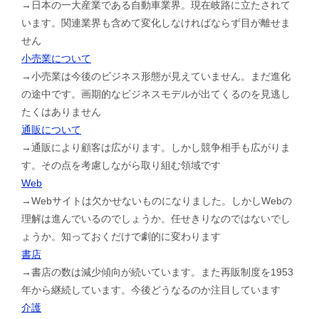
→日本の一大産業である自動車業界。現在岐路に立たされて
います。関連業界も含めて変化しなければならず目が離せま
せん
小売業について
→小売業は今後のビジネス形態が見えていません。まだ進化
の途中です。画期的なビジネスモデルが出てくるのを見逃し
たくはありません
通販について
→通販により顧客は広がります。しかし競争相手も広がりま
す。その点を考慮しながら取り組む領域です
Web
→Webサイトは欠かせないものになりました。しかしWebの
理解は進んでいるのでしょうか。任せきりなのではないでし
ょうか。知っておくだけで劇的に変わります
書店
→書店の数は減少傾向が続いています。また再販制度を1953
年から継続しています。今後どうなるのか注目しています
介護