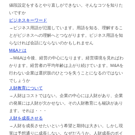
値段設定をするとやり直しができない。そんなコツを知りた
いですか
ビジネスキーワード
→ビジネス用語が氾濫しています。用語を知る、理解するこ
とがビジネスへの理解へとつながります。ビジネス用語を知
らなければ会話にならないのかもしれません
M&Aとは
→M&Aは今後、経営の中心になります。経営環境を見ればわ
かります。経営者の平均年齢は上がり続けています。M&Aを
行わない企業は選択肢のひとつを失うことになるのではない
でしょうか
人財教育について
→人財はコストではない。企業の中心には人財があり、企業
の発展には人財が欠かせない。その人財教育にも秘訣があり
ます。それは・・・
人財を成長させる
→人財を成長させたいという希望と期待は大きい。しかし現
実は予想通りに成長しない。なぜだろうか。人財成長のポイ