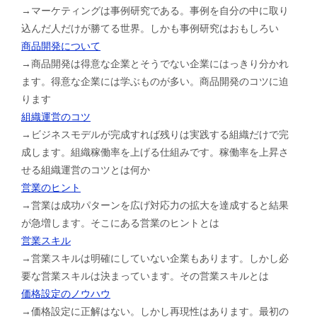
→マーケティングは事例研究である。事例を自分の中に取り
込んだ人だけが勝てる世界。しかも事例研究はおもしろい
商品開発について
→商品開発は得意な企業とそうでない企業にはっきり分かれ
ます。得意な企業には学ぶものが多い。商品開発のコツに迫
ります
組織運営のコツ
→ビジネスモデルが完成すれば残りは実践する組織だけで完
成します。組織稼働率を上げる仕組みです。稼働率を上昇さ
せる組織運営のコツとは何か
営業のヒント
→営業は成功パターンを広げ対応力の拡大を達成すると結果
が急増します。そこにある営業のヒントとは
営業スキル
→営業スキルは明確にしていない企業もあります。しかし必
要な営業スキルは決まっています。その営業スキルとは
価格設定のノウハウ
→価格設定に正解はない。しかし再現性はあります。最初の