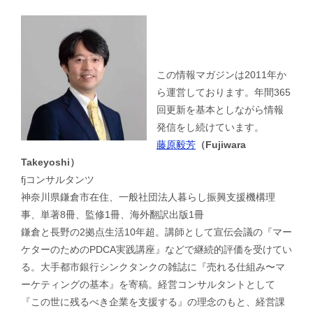
この情報マガジンは2011年か
ら運営しております。年間365
回更新を基本としながら情報
発信をし続けています。
藤原毅芳
（Fujiwara
Takeyoshi）
fjコンサルタンツ
神奈川県鎌倉市在住、一般社団法人暮らし振興支援機構理
事、単著8冊、監修1冊、海外翻訳出版1冊
鎌倉と長野の2拠点生活10年超。講師として宣伝会議の『マー
ケターのためのPDCA実践講座』などで継続的評価を受けてい
る。大手都市銀行シンクタンクの雑誌に『売れる仕組み〜マ
ーケティングの基本』を寄稿。経営コンサルタントとして
『この世に残るべき企業を支援する』の理念のもと、経営課