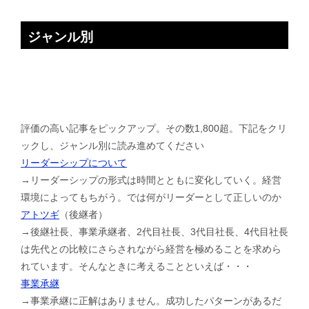
ジャンル別
評価の高い記事をピックアップ。その数1,800超。下記をクリ
ックし、ジャンル別に読み進めてください
リーダーシップについて
→リーダーシップの形式は時間とともに変化していく。経営
環境によってもちがう。では何がリーダーとして正しいのか
アトツギ
（後継者）
→後継社長、事業承継者、2代目社長、3代目社長、4代目社長
は先代との比較にさらされながら経営を極めることを求めら
れています。そんなときに考えることといえば・・・
事業承継
→事業承継に正解はありません。成功したパターンがあるだ