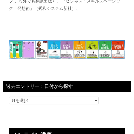
ブ 、海外でも翻訳出版）、 『ビジネス・スキルズベーシッ
ク 発想術』（秀和システム新社）、
過去エントリー：日付から探す