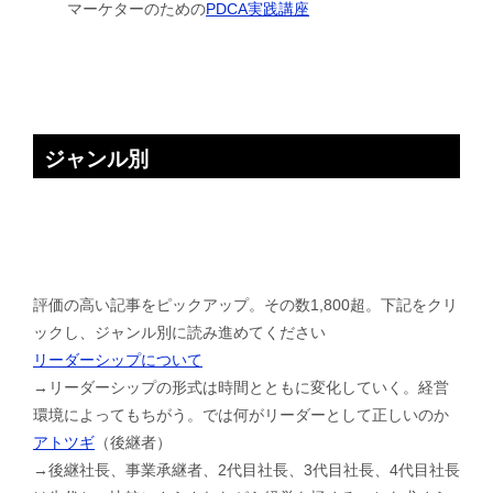
マーケターのための
PDCA実践講座
ジャンル別
評価の高い記事をピックアップ。その数1,800超。下記をクリ
ックし、ジャンル別に読み進めてください
リーダーシップについて
→リーダーシップの形式は時間とともに変化していく。経営
環境によってもちがう。では何がリーダーとして正しいのか
アトツギ
（後継者）
→後継社長、事業承継者、2代目社長、3代目社長、4代目社長