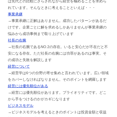
は先代との比較にさらされながら経営を極めることを求めら
れています。そんなときに考えることといえば・・・
事業承継
→事業承継に正解はありません。成功したパターンがあるだ
けです。企業ごとに解を求めるしかありませんが事業承継の
悩みから成功事例まで取り上げています
社長の右腕
→社長の右腕であるNO.2の存在。いると安心だが不在だと不
安になる存在。ただ社長の右腕には功罪があるのは事実。そ
の成功と失敗を解説します
経営について
→経営学は6つの分野の寄せ集めと言われています。広い領域
をカバーしなければなりません。そのポイントを網羅します
経営には優先順位がある
→経営には優先順位があります。プライオリティです。どこ
から手をつけるのかがカギになります
ビジネスモデル
→ビジネスモデルを考えるときのポイントは投資金額と収益