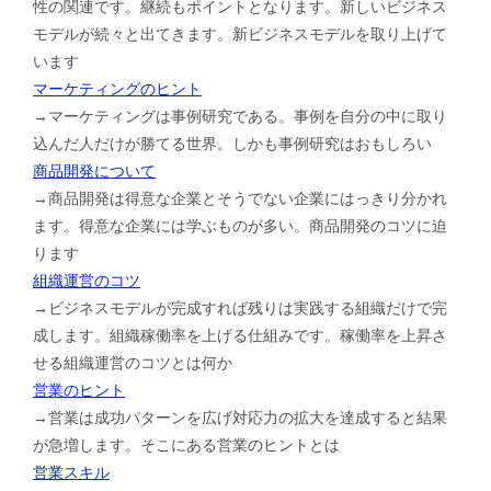
性の関連です。継続もポイントとなります。新しいビジネス
モデルが続々と出てきます。新ビジネスモデルを取り上げて
います
マーケティングのヒント
→マーケティングは事例研究である。事例を自分の中に取り
込んだ人だけが勝てる世界。しかも事例研究はおもしろい
商品開発について
→商品開発は得意な企業とそうでない企業にはっきり分かれ
ます。得意な企業には学ぶものが多い。商品開発のコツに迫
ります
組織運営のコツ
→ビジネスモデルが完成すれば残りは実践する組織だけで完
成します。組織稼働率を上げる仕組みです。稼働率を上昇さ
せる組織運営のコツとは何か
営業のヒント
→営業は成功パターンを広げ対応力の拡大を達成すると結果
が急増します。そこにある営業のヒントとは
営業スキル