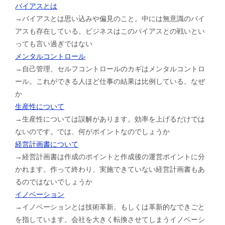
バイアスとは
→バイアスとは思い込みや偏見のこと。中には無意識のバイ
アスも存在している。ビジネスはこのバイアスとの戦いとい
っても言い過ぎではない
メンタルコントロール
→自己管理、セルフコントロールのカギはメンタルコントロ
ール。これができる人ほど仕事の結果は比例している。なぜ
か
生産性について
→生産性については誤解があります。効率を上げるだけでは
ないのです。では、何がポイントなのでしょうか
経営計画書について
→経営計画書は作成のポイントと作成後の運営ポイントに分
かれます。作って終わり、実施できていない経営計画書もあ
るのではないでしょうか
イノベーション
→イノベーションとは技術革新。もしくは革新的なできごと
を指しています。会社を大きく転換させてしまうイノベーシ