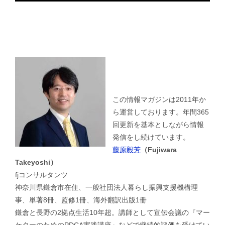
この情報マガジンは2011年か
ら運営しております。年間365
回更新を基本としながら情報
発信をし続けています。
藤原毅芳
（Fujiwara
Takeyoshi）
fjコンサルタンツ
神奈川県鎌倉市在住、一般社団法人暮らし振興支援機構理
事、単著8冊、監修1冊、海外翻訳出版1冊
鎌倉と長野の2拠点生活10年超。講師として宣伝会議の『マー