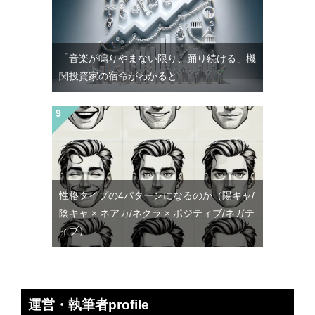
「音楽が鳴りやまない限り、踊り続ける」機
関投資家の宿命がわかると
性格タイプの4パターンになるのか（陽キャ/
陰キャ × ネアカ/ネクラ × ポジティブ/ネガテ
ィブ）
運営・執筆者profile