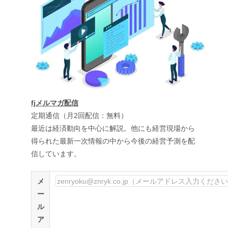
fjメルマガ配信
定期通信（月2回配信：無料）
最近は経済動向を中心に解説。他にも経営現場から
得られた最新一次情報の中から今後の経営予測を配
信しています。
メ
ー
ル
ア