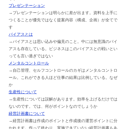
プレゼンテーション
→プレゼンテーションは明らかに差が出ます。資料を上手に
つくることが優先ではなく提案内容（構成、企画）が全てで
す
バイアスとは
→バイアスとは思い込みや偏見のこと。中には無意識のバイ
アスも存在している。ビジネスはこのバイアスとの戦いとい
っても言い過ぎではない
メンタルコントロール
→自己管理、セルフコントロールのカギはメンタルコントロ
ール。これができる人ほど仕事の結果は比例している。なぜ
か
生産性について
→生産性については誤解があります。効率を上げるだけでは
ないのです。では、何がポイントなのでしょうか
経営計画書について
→経営計画書は作成のポイントと作成後の運営ポイントに分
かれます。作って終わり、実施できていない経営計画書もあ