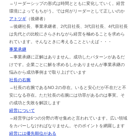
→リーダーシップの形式は時間とともに変化していく。経営
環境によってもちがう。では何がリーダーとして正しいのか
アトツギ
（後継者）
→後継社長、事業承継者、2代目社長、3代目社長、4代目社長
は先代との比較にさらされながら経営を極めることを求めら
れています。そんなときに考えることといえば・・・
事業承継
→事業承継に正解はありません。成功したパターンがあるだ
けです。企業ごとに解を求めるしかありませんが事業承継の
悩みから成功事例まで取り上げています
社長の右腕
→社長の右腕であるNO.2の存在。いると安心だが不在だと不
安になる存在。ただ社長の右腕には功罪があるのは事実。そ
の成功と失敗を解説します
経営について
→経営学は6つの分野の寄せ集めと言われています。広い領域
をカバーしなければなりません。そのポイントを網羅します
経営には優先順位がある