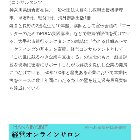
fjコンサルタンツ
神奈川県鎌倉市在住、一般社団法人暮らし振興支援機構理
事、単著8冊、監修1冊、海外翻訳出版1冊
鎌倉と長野の2拠点生活10年超。講師として宣伝会議の『マー
ケターのためのPDCA実践講座』などで継続的評価を受けてい
る。大手都市銀行シンクタンクの雑誌に『売れる仕組み〜マ
ーケティングの基本』を寄稿。経営コンサルタントとして
『この世に残るべき企業を支援する』の理念のもと、経営課
題を現場に密着にサポートしながら解決を提供し企業の発展
につなげている。50年100年と歴史ある企業において本業転
換をベースに数十年間にわたる売上の壁を超え過去最高実績
を達成している